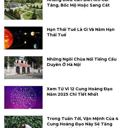
Táng, Bốc Mộ Hoặc Sang Cát
Hạn Thái Tuế Là Gì Và Năm Hạn
Thái Tuế
Những Ngôi Chùa Nổi Tiếng Cầu
Duyên Ở Hà Nội
Xem Tử Vi 12 Cung Hoàng Đạo
Năm 2025 Chi Tiết Nhất
Trong Tuần Tới, Vận Mệnh Của 4
Cung Hoàng Đạo Này Sẽ Tăng