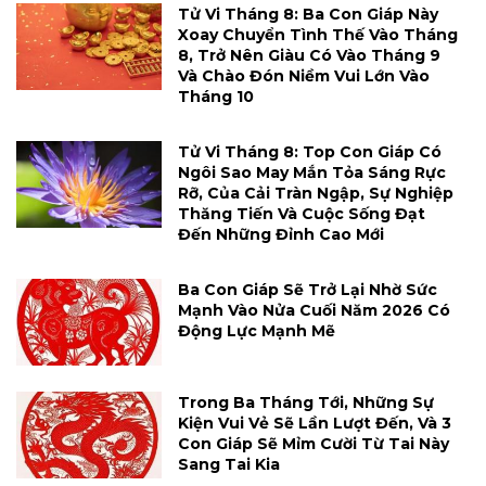
Tử Vi Tháng 8: Ba Con Giáp Này
Xoay Chuyển Tình Thế Vào Tháng
8, Trở Nên Giàu Có Vào Tháng 9
Và Chào Đón Niềm Vui Lớn Vào
Tháng 10
Tử Vi Tháng 8: Top Con Giáp Có
Ngôi Sao May Mắn Tỏa Sáng Rực
Rỡ, Của Cải Tràn Ngập, Sự Nghiệp
Thăng Tiến Và Cuộc Sống Đạt
Đến Những Đỉnh Cao Mới
Ba Con Giáp Sẽ Trở Lại Nhờ Sức
Mạnh Vào Nửa Cuối Năm 2026 Có
Động Lực Mạnh Mẽ
Trong Ba Tháng Tới, Những Sự
Kiện Vui Vẻ Sẽ Lần Lượt Đến, Và 3
Con Giáp Sẽ Mỉm Cười Từ Tai Này
Sang Tai Kia