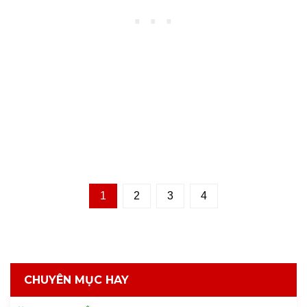
1
2
3
4
CHUYÊN MỤC HAY