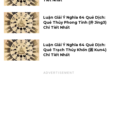
Tiết Nhất
Luận Giải Ý Nghĩa 64 Quẻ Dịch:
Quẻ Thủy Phong Tỉnh (井 Jing3)
Chi Tiết Nhất
Luận Giải Ý Nghĩa 64 Quẻ Dịch:
Quẻ Trạch Thủy Khốn (困 Kun4)
Chi Tiết Nhất