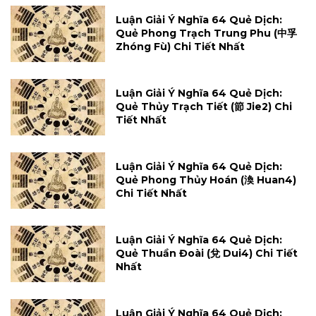
Luận Giải Ý Nghĩa 64 Quẻ Dịch:
Quẻ Phong Trạch Trung Phu (中孚
Zhóng Fù) Chi Tiết Nhất
Luận Giải Ý Nghĩa 64 Quẻ Dịch:
Quẻ Thủy Trạch Tiết (節 Jie2) Chi
Tiết Nhất
Luận Giải Ý Nghĩa 64 Quẻ Dịch:
Quẻ Phong Thủy Hoán (渙 Huan4)
Chi Tiết Nhất
Luận Giải Ý Nghĩa 64 Quẻ Dịch:
Quẻ Thuần Đoài (兌 Dui4) Chi Tiết
Nhất
Luận Giải Ý Nghĩa 64 Quẻ Dịch: