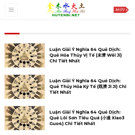
Luận Giải Ý Nghĩa 64 Quẻ Dịch:
Quẻ Hỏa Thủy Vị Tế (未濟 Wẽi Jĩ)
Chi Tiết Nhất
Luận Giải Ý Nghĩa 64 Quẻ Dịch:
Quẻ Thủy Hỏa Ký Tế (既濟 Jĩ Jĩ) Chi
Tiết Nhất
Luận Giải Ý Nghĩa 64 Quẻ Dịch:
Quẻ Lôi Sơn Tiểu Quá (小過 Xiao3
Guo4) Chi Tiết Nhất