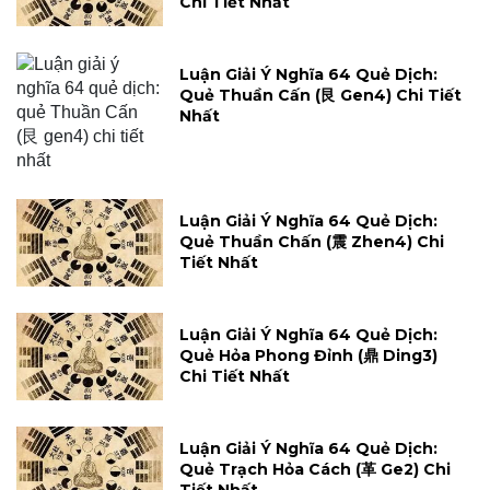
Chi Tiết Nhất
Luận Giải Ý Nghĩa 64 Quẻ Dịch:
Quẻ Thuần Cấn (艮 Gen4) Chi Tiết
Nhất
Luận Giải Ý Nghĩa 64 Quẻ Dịch:
Quẻ Thuần Chấn (震 Zhen4) Chi
Tiết Nhất
Luận Giải Ý Nghĩa 64 Quẻ Dịch:
Quẻ Hỏa Phong Đỉnh (鼎 Ding3)
Chi Tiết Nhất
Luận Giải Ý Nghĩa 64 Quẻ Dịch:
Quẻ Trạch Hỏa Cách (革 Ge2) Chi