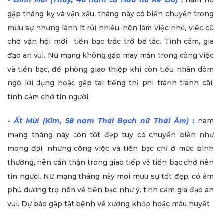
-
Đinh Mùi (Thủy, 46 nam La Hầu nữ Kế Đô)
:
nam nữ
gặp tháng kỵ và vận xấu, tháng này có biến chuyển trong
mưu sự nhưng lành ít rủi nhiều, nên làm việc nhỏ, việc cũ
chờ vận hội mới, tiền bạc trắc trở bế tắc. Tình cảm, gia
đạo an vui. Nữ mạng không gặp may mắn trong công việc
và tiền bạc, đề phòng giao thiệp khi còn tiểu nhân dòm
ngó lợi dụng hoặc gặp tai tiếng thị phi tránh tranh cãi,
tình cảm chớ tin người.
-
Ất Mùi (Kim, 58 nam Thái Bạch nữ Thái Âm)
:
nam
mạng tháng này còn tốt đẹp tuy có chuyển biến như
mong đợi, nhưng công việc và tiền bạc chỉ ở mức bình
thường, nên cẩn thận trong giao tiếp về tiền bạc chớ nên
tin người. Nữ mạng tháng này mọi mưu sự tốt đẹp, có âm
phù dương trợ nên về tiền bạc như ý. tình cảm gia đạo an
vui. Dự báo gặp tật bệnh về xương khớp hoặc máu huyết