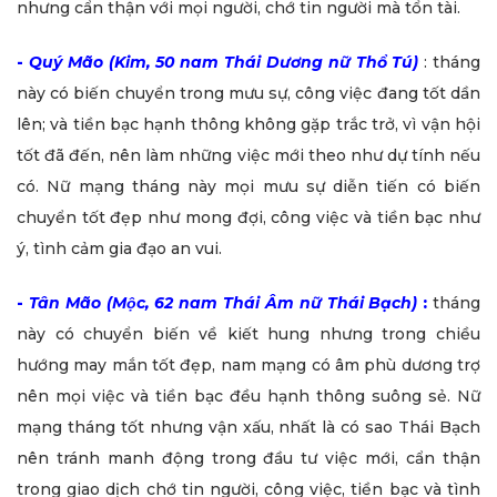
nhưng cẩn thận với mọi người, chớ tin người mà tổn tài.
-
Quý Mão (Kim, 50 nam Thái Dương nữ Thổ Tú)
: tháng
này có biến chuyển trong mưu sự, công việc đang tốt dần
lên; và tiền bạc hạnh thông không gặp trắc trở, vì vận hội
tốt đã đến, nên làm những việc mới theo như dự tính nếu
có. Nữ mạng tháng này mọi mưu sự diễn tiến có biến
chuyển tốt đẹp như mong đợi, công việc và tiền bạc như
ý, tình cảm gia đạo an vui.
-
Tân Mão (Mộc, 62 nam Thái Âm nữ Thái Bạch)
:
tháng
này có chuyển biến về kiết hung nhưng trong chiều
hướng may mắn tốt đẹp, nam mạng có âm phù dương trợ
nên mọi việc và tiền bạc đều hạnh thông suông sẻ. Nữ
mạng tháng tốt nhưng vận xấu, nhất là có sao Thái Bạch
nên tránh manh động trong đầu tư việc mới, cẩn thận
trong giao dịch chớ tin người, công việc, tiền bạc và tình