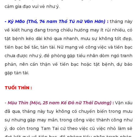
cảm gia đạo vui vẻ như ý.
-
Kỷ Mão (Thổ, 74 nam Thổ Tú nữ Vân Hớn)
:
tháng này
về kiết hung đang trong chiều hướng may ít rủi nhiều, có
tật bệnh kéo dài khó qua nhanh, mưu sự không tốt đẹp,
tiền bạc bế tắc, tản tài. Nữ mạng về công việc và tiền bạc
chưa được như ý, đề phòng gặp tiểu nhân dòm ngó tranh
phản, nên cẩn thận về tiền bạc hoặc tật bệnh, dự báo
gặp tản tài.
TUỔI THÌN :
-
Mậu Thìn (Mộc, 25 nam Kế Đô nữ Thái Dương)
:
Vận xấu
đã qua, tháng này tuy không có chuyển biến trong mưu
sự nhưng gặp may mắn, trong công việc thành công như
ý, do còn trong Tam Tai cứ theo việc cũ việc nhỏ làm sẽ