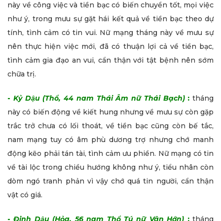
này về công việc và tiền bạc có biến chuyển tốt, mọi việc
như ý, trong mưu sự gặt hái kết quả về tiền bạc theo dự
tính, tình cảm có tin vui. Nữ mạng tháng này về mưu sự
nên thực hiện việc mới, đã có thuận lợi cả về tiền bạc,
tình cảm gia đạo an vui, cẩn thận với tật bệnh nên sớm
chữa trị.
-
Kỷ Dậu (Thổ, 44 nam Thái Âm nữ Thái Bạch)
:
tháng
này có biến động về kiết hung nhưng về mưu sự còn gặp
trắc trở chưa có lối thoát, về tiền bạc cũng còn bế tắc,
nam mạng tuy có âm phù dương trợ nhưng chớ manh
động kẽo phải tán tài, tình cảm ưu phiền. Nữ mạng có tin
về tài lộc trong chiều hướng không như ý, tiểu nhân còn
dòm ngó tranh phản vì vậy chớ quá tin người, cẩn thận
vật có giá.
-
Đinh Dậu (Hỏa, 56 nam Thổ Tú nữ Vân Hớn)
:
tháng