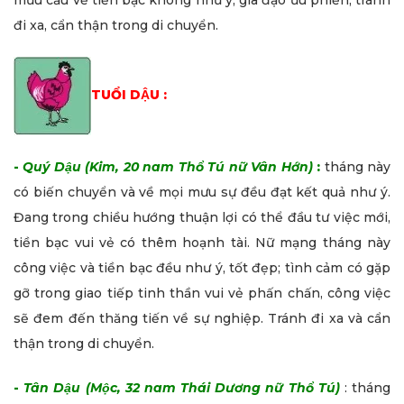
mưu cầu về tiền bạc không như ý, gia đạo ưu phiền, tránh
đi xa, cẩn thận trong di chuyển.
TUỔI DẬU :
-
Quý Dậu (Kim, 20 nam Thổ Tú nữ Vân Hớn)
:
tháng này
có biến chuyển và về mọi mưu sự đều đạt kết quả như ý.
Đang trong chiều hướng thuận lợi có thể đầu tư việc mới,
tiền bạc vui vẻ có thêm hoạnh tài. Nữ mạng tháng này
công việc và tiền bạc đều như ý, tốt đẹp; tình cảm có gặp
gỡ trong giao tiếp tinh thần vui vẻ phấn chấn, công việc
sẽ đem đến thăng tiến về sự nghiệp. Tránh đi xa và cẩn
thận trong di chuyển.
-
Tân Dậu (Mộc, 32 nam Thái Dương nữ Thổ Tú)
: tháng