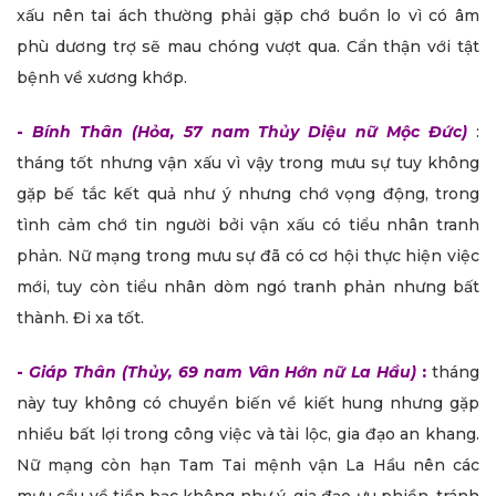
xấu nên tai ách thường phải gặp chớ buồn lo vì có âm
phù dương trợ sẽ mau chóng vượt qua. Cẩn thận với tật
bệnh về xương khớp.
-
Bính Thân (Hỏa, 57 nam Thủy Diệu nữ Mộc Đức)
:
tháng tốt nhưng vận xấu vì vậy trong mưu sự tuy không
gặp bế tắc kết quả như ý nhưng chớ vọng động, trong
tình cảm chớ tin người bởi vận xấu có tiểu nhân tranh
phản. Nữ mạng trong mưu sự đã có cơ hội thực hiện việc
mới, tuy còn tiểu nhân dòm ngó tranh phản nhưng bất
thành. Đi xa tốt.
-
Giáp Thân (Thủy, 69 nam Vân Hớn nữ La Hầu)
:
tháng
này tuy không có chuyển biến về kiết hung nhưng gặp
nhiều bất lợi trong công việc và tài lộc, gia đạo an khang.
Nữ mạng còn hạn Tam Tai mệnh vận La Hầu nên các