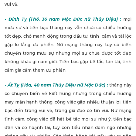
vui vẻ.
-
Đinh Tỵ (Thổ, 36 nam Mộc Đức nữ Thủy Diệu)
:
mọi
mưu sự và tiền bạc tháng này vẫn chưa có chiều hướng
tốt đẹp, chớ manh động trong đầu tư, tình cảm và tài lộc
gặp lo lắng ưu phiền. Nữ mạng tháng này tuy có biến
chuyển trong mưu sự nhưng mọi sự chưa được tốt đẹp
không khác gì nam giới. Tiền bạc gặp bế tắc, tản tài, tình
cảm gia cảm them ưu phiền.
-
Ất Tỵ (Hỏa, 48 nam Thủy Diệu nữ Mộc Đức)
:
tháng này
có chuyển biến về kiết hung nhưng trong chiều hướng
may mắn hạnh thông, công việc gặp nhiều thuận lợi, tiền
bạc đến trong vui vẻ, trong gia đạo có tin vui. Nữ mạng
tình cảm, công việc đã hết bế tắc mọi sự như ý, tiền bạc
đến và có hoạnh tài, tuy còn tiểu nhân dòm ngó nhưng