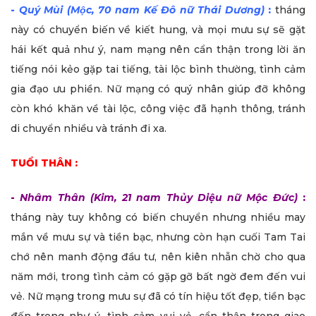
-
Quý Mùi (Mộc, 70 nam Kế Đô nữ Thái Dương)
:
tháng
này có chuyển biến về kiết hung, và mọi mưu sự sẽ gặt
hái kết quả như ý, nam mạng nên cẩn thận trong lời ăn
tiếng nói kẻo gặp tai tiếng, tài lộc bình thường, tình cảm
gia đạo ưu phiền. Nữ mạng có quý nhân giúp đỡ không
còn khó khăn về tài lộc, công việc đã hạnh thông, tránh
di chuyển nhiều và tránh đi xa.
TUỔI THÂN :
-
Nhâm Thân (Kim, 21 nam Thủy Diệu nữ Mộc Đức)
:
tháng này tuy không có biến chuyển nhưng nhiều may
mắn về mưu sự và tiền bạc, nhưng còn hạn cuối Tam Tai
chớ nên manh động đầu tư, nên kiên nhẫn chờ cho qua
năm mới, trong tình cảm có gặp gỡ bất ngờ đem đến vui
vẻ. Nữ mạng trong mưu sự đã có tín hiệu tốt đẹp, tiền bạc