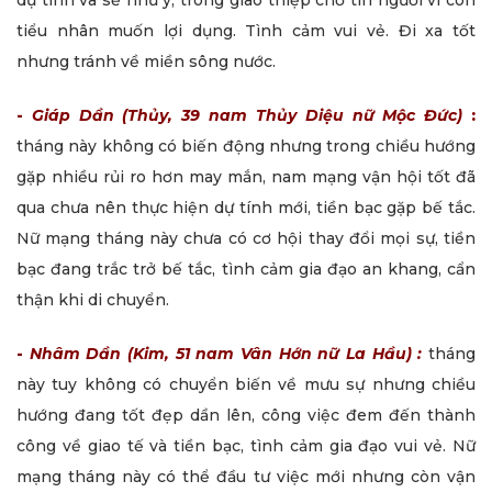
dự tính và sẽ như ý, trong giao thiệp chớ tin người vì còn
tiểu nhân muốn lợi dụng. Tình cảm vui vẻ. Đi xa tốt
nhưng tránh về miền sông nước.
-
Giáp Dần (Thủy, 39 nam Thủy Diệu nữ Mộc Đức)
:
tháng này không có biến động nhưng trong chiều hướng
gặp nhiều rủi ro hơn may mắn, nam mạng vận hội tốt đã
qua chưa nên thực hiện dự tính mới, tiền bạc gặp bế tắc.
Nữ mạng tháng này chưa có cơ hội thay đổi mọi sự, tiền
bạc đang trắc trở bế tắc, tình cảm gia đạo an khang, cẩn
thận khi di chuyển.
-
Nhâm Dần (Kim, 51 nam Vân Hớn nữ La Hầu) :
tháng
này tuy không có chuyển biến về mưu sự nhưng chiều
hướng đang tốt đẹp dần lên, công việc đem đến thành
công về giao tế và tiền bạc, tình cảm gia đạo vui vẻ. Nữ
mạng tháng này có thể đầu tư việc mới nhưng còn vận