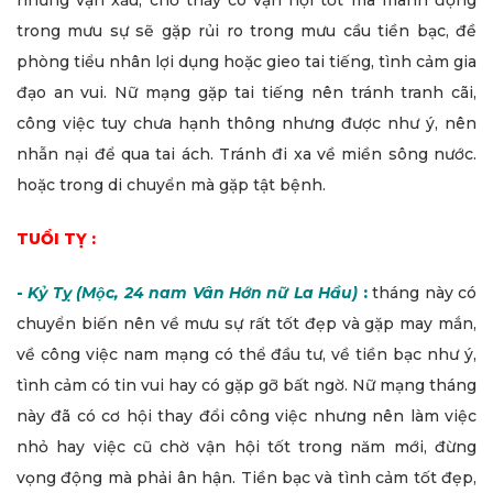
nhưng vận xấu, chớ thấy có vận hội tốt mà manh động
trong mưu sự sẽ gặp rủi ro trong mưu cầu tiền bạc, đề
phòng tiểu nhân lợi dụng hoặc gieo tai tiếng, tình cảm gia
đạo an vui. Nữ mạng gặp tai tiếng nên tránh tranh cãi,
công việc tuy chưa hạnh thông nhưng được như ý, nên
nhẫn nại để qua tai ách. Tránh đi xa về miền sông nước.
hoặc trong di chuyển mà gặp tật bệnh.
TUỔI TỴ :
-
Kỷ Tỵ (Mộc, 24 nam Vân Hớn nữ La Hầu)
:
tháng này có
chuyển biến nên về mưu sự rất tốt đẹp và gặp may mắn,
về công việc nam mạng có thể đầu tư, về tiền bạc như ý,
tình cảm có tin vui hay có gặp gỡ bất ngờ. Nữ mạng tháng
này đã có cơ hội thay đổi công việc nhưng nên làm việc
nhỏ hay việc cũ chờ vận hội tốt trong năm mới, đừng
vọng động mà phải ân hận. Tiền bạc và tình cảm tốt đẹp,