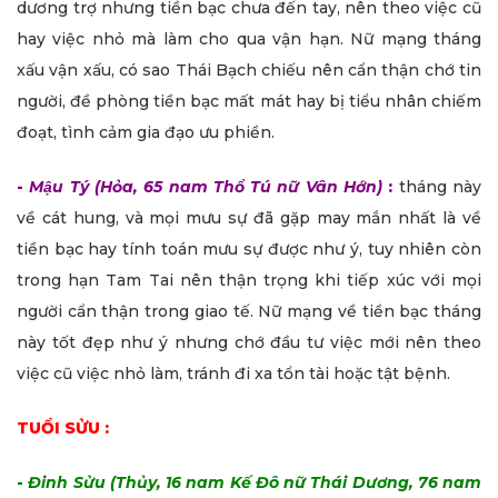
dương trợ nhưng tiền bạc chưa đến tay, nên theo việc cũ
hay việc nhỏ mà làm cho qua vận hạn. Nữ mạng tháng
xấu vận xấu, có sao Thái Bạch chiếu nên cẩn thận chớ tin
người, đề phòng tiền bạc mất mát hay bị tiểu nhân chiếm
đoạt, tình cảm gia đạo ưu phiền.
-
Mậu Tý (Hỏa, 65 nam Thổ Tú nữ Vân Hớn)
:
tháng này
về cát hung, và mọi mưu sự đã gặp may mắn nhất là về
tiền bạc hay tính toán mưu sự được như ý, tuy nhiên còn
trong hạn Tam Tai nên thận trọng khi tiếp xúc với mọi
người cẩn thận trong giao tế. Nữ mạng về tiền bạc tháng
này tốt đẹp như ý nhưng chớ đầu tư việc mới nên theo
việc cũ việc nhỏ làm, tránh đi xa tổn tài hoặc tật bệnh.
TUỔI SỬU :
-
Đinh Sửu (Thủy, 16 nam Kế Đô nữ Thái Dương, 76 nam