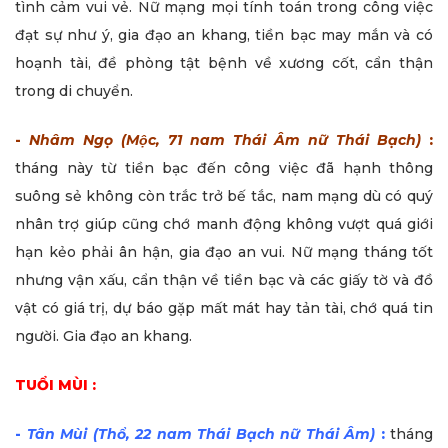
tình cảm vui vẻ. Nữ mạng mọi tính toán trong công việc
đạt sự như ý, gia đạo an khang, tiền bạc may mắn và có
hoạnh tài, đề phòng tật bệnh về xương cốt, cẩn thận
trong di chuyển.
-
Nhâm Ngọ (Mộc, 71 nam Thái Âm nữ Thái Bạch)
:
tháng này từ tiền bạc đến công việc đã hạnh thông
suông sẻ không còn trắc trở bế tắc, nam mạng dù có quý
nhân trợ giúp cũng chớ manh động không vượt quá giới
hạn kẻo phải ân hận, gia đạo an vui. Nữ mạng tháng tốt
nhưng vận xấu, cẩn thận về tiền bạc và các giấy tờ và đồ
vật có giá trị, dự báo gặp mất mát hay tản tài, chớ quá tin
người. Gia đạo an khang.
TUỔI MÙI :
-
Tân Mùi (Thổ, 22 nam Thái Bạch nữ Thái Âm)
:
tháng