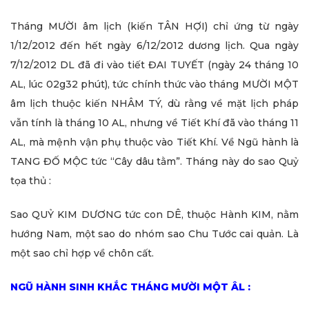
Tháng MƯỜI âm lịch (kiến TÂN HỢI) chỉ ứng từ ngày
1/12/2012 đến hết ngày 6/12/2012 dương lịch. Qua ngày
7/12/2012 DL đã đi vào tiết ĐAI TUYẾT (ngày 24 tháng 10
AL, lúc 02g32 phút), tức chính thức vào tháng MƯỜI MỘT
âm lịch thuộc kiến NHÂM TÝ, dù rằng về mặt lịch pháp
vẫn tính là tháng 10 AL, nhưng về Tiết Khí đã vào tháng 11
AL, mà mệnh vận phụ thuộc vào Tiết Khí. Về Ngũ hành là
TANG ĐỐ MỘC tức “Cây dâu tằm”. Tháng này do sao Quỷ
tọa thủ :
Sao QUỶ KIM DƯƠNG tức con DÊ, thuộc Hành KIM, nằm
hướng Nam, một sao do nhóm sao Chu Tước cai quản. Là
một sao chỉ hợp về chôn cất.
NGŨ HÀNH SINH KHẮC THÁNG MƯỜI MỘT ÂL :