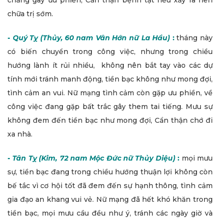
chẳng gây ưu phiền, Cẩn thận bệnh tật nếu xảy ra nên
chữa trị sớm.
-
Quý Tỵ (Thủy, 60 nam Vân Hớn nữ La Hầu)
:
tháng này
có biến chuyển trong công việc, nhưng trong chiều
hướng lành ít rủi nhiều, không nên bắt tay vào các dự
tính mới tránh manh động, tiền bạc không như mong đợi,
tình cảm an vui. Nữ mạng tình cảm còn gặp ưu phiền, về
công việc đang gặp bất trắc gây them tai tiếng. Mưu sự
không đem đến tiền bạc như mong đợi, Cẩn thận chớ đi
xa nhà.
-
Tân Tỵ (Kim, 72 nam Mộc Đức nữ Thủy Diệu)
:
mọi mưu
sự, tiền bạc đang trong chiều hướng thuận lợi không còn
bế tắc vì cơ hội tốt đã đem đến sự hạnh thông, tình cảm
gia đạo an khang vui vẻ. Nữ mạng đã hết khó khăn trong
tiền bạc, mọi mưu cầu đều như ý, tránh các ngày giờ và