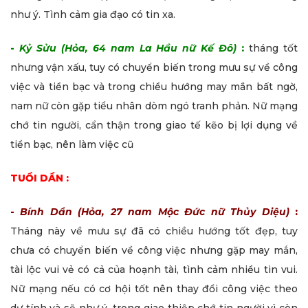
như ý. Tình cảm gia đạo có tin xa.
-
Kỷ Sửu (Hỏa, 64 nam La Hầu nữ Kế Đô)
:
tháng tốt
nhưng vận xấu, tuy có chuyển biến trong mưu sự về công
việc và tiền bạc và trong chiều hướng may mắn bất ngờ,
nam nữ còn gặp tiểu nhân dòm ngó tranh phản. Nữ mạng
chớ tin người, cẩn thận trong giao tế kẽo bị lợi dụng về
tiền bạc, nên làm việc cũ
TUỔI DẦN :
-
Bính Dần (Hỏa, 27 nam Mộc Đức nữ Thủy Diệu)
:
Tháng này về mưu sự đã có chiều hướng tốt đẹp, tuy
chưa có chuyển biến về công việc nhưng gặp may mắn,
tài lộc vui vẻ có cả của hoạnh tài, tình cảm nhiều tin vui.
Nữ mạng nếu có cơ hội tốt nên thay đổi công việc theo