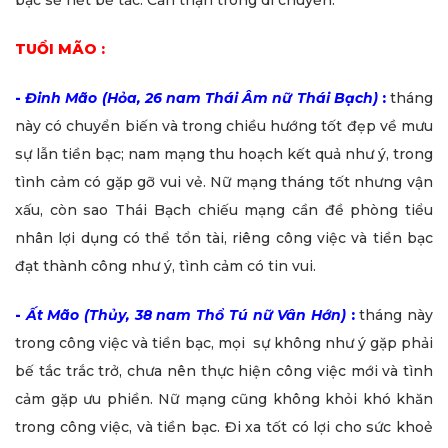
bạc sẽ hết bế tắc. Cẩn thận trong di chuyển.
TUỔI MÃO :
-
Đinh Mão (Hỏa, 26 nam Thái Âm nữ Thái Bạch)
:
tháng
này có chuyển biến và trong chiều hướng tốt đẹp về mưu
sự lẫn tiền bạc; nam mạng thu hoạch kết quả như ý, trong
tình cảm có gặp gỡ vui vẻ. Nữ mạng tháng tốt nhưng vận
xấu, còn sao Thái Bạch chiếu mạng cần đề phòng tiểu
nhân lợi dụng có thể tổn tài, riêng công việc và tiền bạc
đạt thành công như ý, tình cảm có tin vui.
-
Ất Mão (Thủy, 38 nam Thổ Tú nữ Vân Hớn)
:
tháng này
trong công việc và tiền bạc, mọi sự không như ý gặp phải
bế tắc trắc trở, chưa nên thực hiện công việc mới và tình
cảm gặp ưu phiền. Nữ mạng cũng không khỏi khó khăn
trong công việc, và tiền bạc. Đi xa tốt có lợi cho sức khoẻ