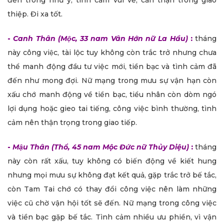
đến trong như ý, tình cảm vui vẻ, cẩn thận trong giao
thiệp. Đi xa tốt.
-
Canh Thân (Mộc, 33 nam Vân Hớn nữ La Hầu)
:
tháng
này công việc, tài lộc tuy không còn trắc trở nhưng chưa
thể manh động đầu tư việc mới, tiền bạc và tình cảm đã
đến như mong đợi. Nữ mạng trong mưu sự vận hạn còn
xấu chớ manh động về tiền bạc, tiểu nhân còn dòm ngó
lợi dụng hoặc gieo tai tiếng, công việc bình thường, tình
cảm nên thận trọng trong giao tiếp.
-
Mậu Thân (Thổ, 45 nam Mộc Đức nữ Thủy Diệu)
:
tháng
này còn rất xấu, tuy không có biến động về kiết hung
nhưng mọi mưu sự không đạt kết quả, gặp trắc trở bế tắc,
còn Tam Tai chớ có thay đổi công việc nên làm những
việc cũ chờ vận hội tốt sẽ đến. Nữ mạng trong công việc
và tiền bạc gặp bế tắc. Tình cảm nhiều ưu phiền, vì vận