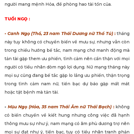
người mang mệnh Hỏa, đề phòng hao tài tốn của.
TUỔI NGỌ :
-
Canh Ngọ (Thổ, 23 nam Thái Dương nữ Thổ Tú)
:
tháng
này tuy không có chuyển biến về mưu sự, nhưng vẫn còn
trong chiều hướng bế tắc, nam mạng chớ manh động mà
tản tài gặp them ưu phiền, tình cảm nên cẩn thận với mọi
người có tiểu nhân dòm ngó lợi dụng. Nữ mạng tháng này
mọi sự cũng đang bế tắc gặp lo lắng ưu phiền, thận trọng
trong tình cảm nam nữ, tiền bạc dự báo gặp mất mát
hoặc tật bệnh mà tản tài.
-
Mậu Ngọ (Hỏa, 35 nam Thái Âm nữ Thái Bạch)
:
không
có biến chuyển về kiết hung nhưng công việc đã hạnh
thông mưu sự như ý, nam mạng có âm phù dương trợ nên
mọi sự đạt như ý, tiền bạc, tuy có tiểu nhân tranh phản