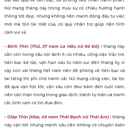
đạt kết quả về tiền bạc, đề phòng tiểu nhân tranh phản.
Nữ mạng tháng này trong mưu sự có chiều hướng hạnh
thông tốt đẹp, nhưng không nên manh động đầu tư việc
mới mà tổn tài mất của, có quý nhân trợ giúp nên tình
cảm vui vẻ.
-
Bính Thìn (Thổ, 37 nam La Hầu nữ Kế Đô)
:
tháng này
vẫn còn trong câu nói lành ít rủi nhiều, công việc trắc trở,
tiền bạc bế tắc, vận hạn xấu từ năm xui đến tháng kỵ vì
vậy còn vài tháng hết năm nên đề phòng về tiền bạc và
tai tiếng thị phi chớ tranh cãi. Nữ mạng công việc, tài lộc
đã qua vận hội tốt, vận xấu còn đeo bám đến cuối năm,
nên cẩn thận trong trong giao dịch, tránh tự mãn và tranh
cãi, tình cảm có tin đưa đến.
-
Giáp Thìn (Hỏa, 49 nam Thái Bạch nữ Thái Âm)
:
tháng
này vận tốt nhưng mệnh xấu nên không có chuyển biến