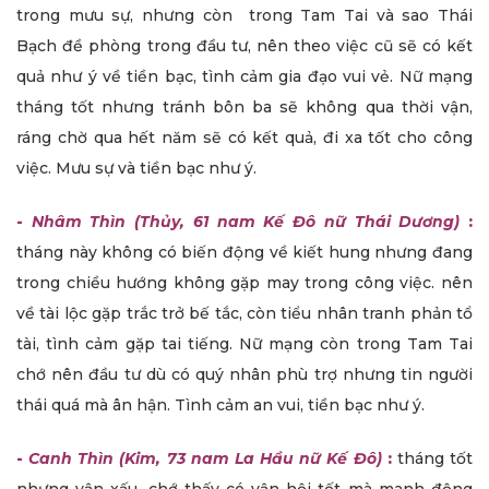
trong mưu sự, nhưng còn trong Tam Tai và sao Thái
Bạch đề phòng trong đầu tư, nên theo việc cũ sẽ có kết
quả như ý về tiền bạc, tình cảm gia đạo vui vẻ. Nữ mạng
tháng tốt nhưng tránh bôn ba sẽ không qua thời vận,
ráng chờ qua hết năm sẽ có kết quả, đi xa tốt cho công
việc. Mưu sự và tiền bạc như ý.
-
Nhâm Thìn (Thủy, 61 nam Kế Đô nữ Thái Dương)
:
tháng này không có biến động về kiết hung nhưng đang
trong chiều hướng không gặp may trong công việc. nên
về tài lộc gặp trắc trở bế tắc, còn tiểu nhân tranh phản tổ
tài, tình cảm gặp tai tiếng. Nữ mạng còn trong Tam Tai
chớ nên đầu tư dù có quý nhân phù trợ nhưng tin người
thái quá mà ân hận. Tình cảm an vui, tiền bạc như ý.
-
Canh Thìn (Kim, 73 nam La Hầu nữ Kế Đô)
:
tháng tốt