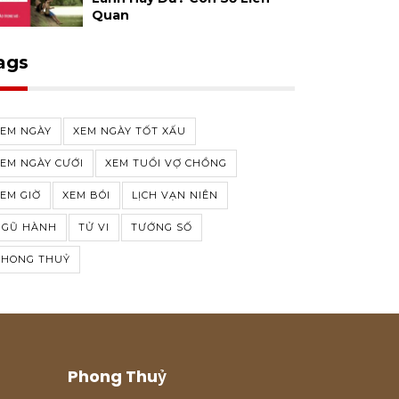
Quan
ags
XEM NGÀY
XEM NGÀY TỐT XẤU
EM NGÀY CƯỚI
XEM TUỔI VỢ CHỒNG
EM GIỜ
XEM BÓI
LỊCH VẠN NIÊN
NGŨ HÀNH
TỬ VI
TƯỚNG SỐ
PHONG THUỶ
Phong Thuỷ