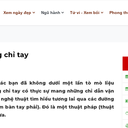
Xem ngày đẹp
Ngũ hành
Tử vi - Xem bói
Phong th
 chỉ tay
ác bạn đã không dưới một lần tò mò liệu
 chỉ tay có thực sự mang những chỉ dẫn vận
 nghệ thuật tìm hiểu tương lai qua các đường
m bàn tay phải). Đó là một thuật pháp (thuật
ưa.