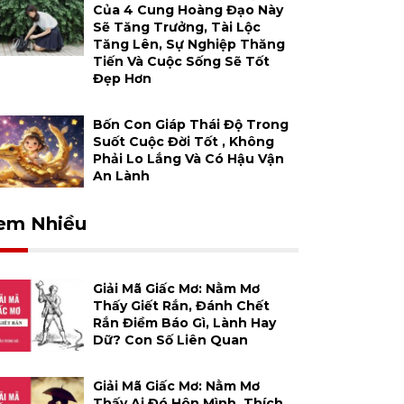
Của 4 Cung Hoàng Đạo Này
Sẽ Tăng Trưởng, Tài Lộc
Tăng Lên, Sự Nghiệp Thăng
Tiến Và Cuộc Sống Sẽ Tốt
Đẹp Hơn
Bốn Con Giáp Thái Độ Trong
Suốt Cuộc Đời Tốt , Không
Phải Lo Lắng Và Có Hậu Vận
An Lành
em Nhiều
Giải Mã Giấc Mơ: Nằm Mơ
Thấy Giết Rắn, Đánh Chết
Rắn Điềm Báo Gì, Lành Hay
Dữ? Con Số Liên Quan
Giải Mã Giấc Mơ: Nằm Mơ
Thấy Ai Đó Hôn Mình, Thích