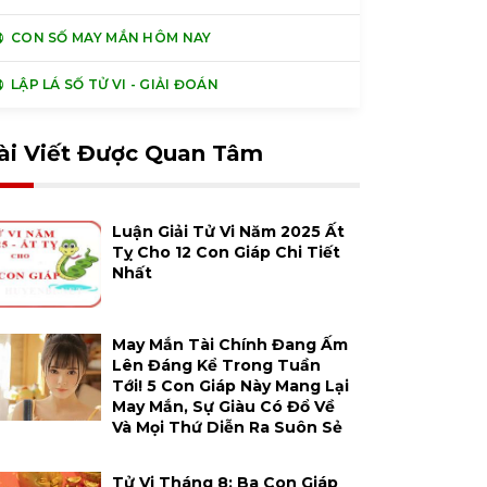
CON SỐ MAY MẮN HÔM NAY
LẬP LÁ SỐ TỬ VI - GIẢI ĐOÁN
ài Viết Được Quan Tâm
Luận Giải Tử Vi Năm 2025 Ất
Tỵ Cho 12 Con Giáp Chi Tiết
Nhất
May Mắn Tài Chính Đang Ấm
Lên Đáng Kể Trong Tuần
Tới! 5 Con Giáp Này Mang Lại
May Mắn, Sự Giàu Có Đổ Về
Và Mọi Thứ Diễn Ra Suôn Sẻ
Tử Vi Tháng 8: Ba Con Giáp