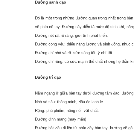
Đường sanh đạo
Đó là một trong những đường quan trọng nhất trong bàn
về phía cổ tay. Đường này diễn tả mức độ sinh khí, năn
Đường nét rất rõ ràng: giới tính phát triển.
Đường cong yếu: thiếu năng lượng và sinh động, nhục 
Đường chỉ nhỏ và rõ: sức sống tốt, ý chí tốt.
Đường chỉ rộng: có sức mạnh thể chất nhưng hệ thần k
Đường trí đạo
Nằm ngang ở giữa bàn tay dưới đường tâm đạo, đường c
Nhỏ và sâu: thông minh, đầu óc lanh lẹ.
Rộng: phù phiếm, nông nổi, vật chất.
Đường định mạng (may mắn)
Đường bắt đầu đi lên từ phía đáy bàn tay, hướng về gò t