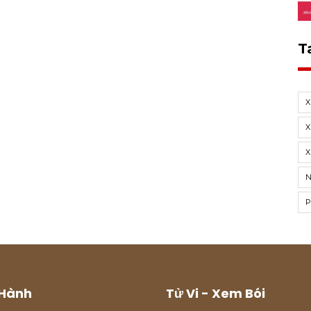
T
X
X
Hành
Tử Vi - Xem Bói