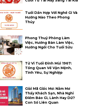
Cười Từ Tai Này Sang Tai Kia
Tuổi Dần Hợp Với Nghề Gì Và
Hướng Nào Theo Phong
Thủy
Phong Thuỷ Phòng Làm
Việc, Hướng Bàn Làm Việc,
Hướng Ngồi Cho Tuổi Sửu
Tử Vi Tuổi Đinh Mùi 1967:
Tổng Quan Về Vận Mệnh,
Tình Yêu, Sự Nghiệp
Giải Mã Giấc Mơ: Nằm Mơ
Thấy Khách Sạn, Nhà Nghỉ
Điềm Báo Gì, Lành Hay Dữ?
Con Số Liên Quan