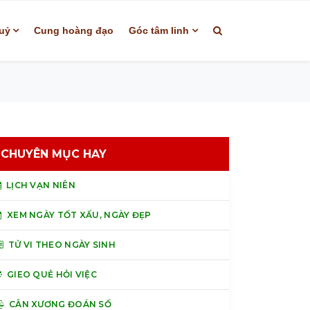
uỷ
Cung hoàng đạo
Góc tâm linh
CHUYÊN MỤC HAY
LỊCH VẠN NIÊN
XEM NGÀY TỐT XẤU, NGÀY ĐẸP
TỬ VI THEO NGÀY SINH
GIEO QUẺ HỎI VIỆC
CÂN XƯƠNG ĐOÁN SỐ