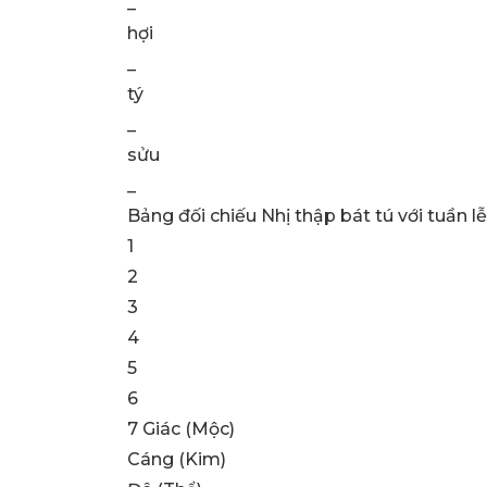
_
hợi
_
tý
_
sửu
_
Bảng đối chiếu Nhị thập bát tú với tuần lễ
1
2
3
4
5
6
7 Giác (Mộc)
Cáng (Kim)