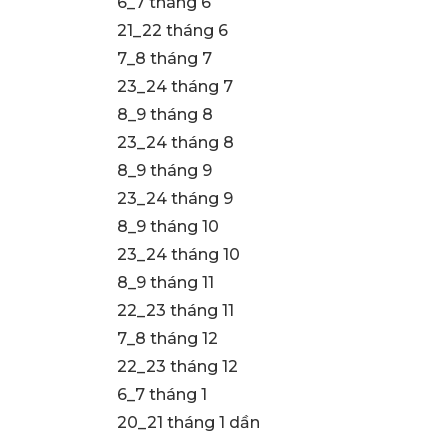
6_7 tháng 6
21_22 tháng 6
7_8 tháng 7
23_24 tháng 7
8_9 tháng 8
23_24 tháng 8
8_9 tháng 9
23_24 tháng 9
8_9 tháng 10
23_24 tháng 10
8_9 tháng 11
22_23 tháng 11
7_8 tháng 12
22_23 tháng 12
6_7 tháng 1
20_21 tháng 1 dần