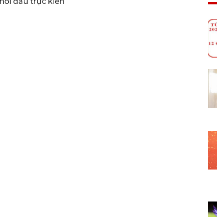
hởi đầu trực kiến