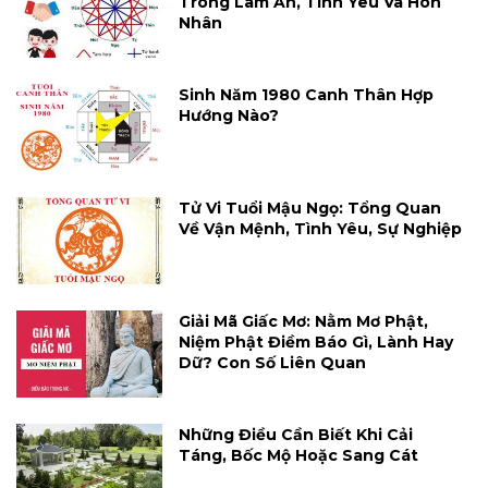
Trong Làm Ăn, Tình Yêu Và Hôn
Nhân
Sinh Năm 1980 Canh Thân Hợp
Hướng Nào?
Tử Vi Tuổi Mậu Ngọ: Tổng Quan
Về Vận Mệnh, Tình Yêu, Sự Nghiệp
Giải Mã Giấc Mơ: Nằm Mơ Phật,
Niệm Phật Điềm Báo Gì, Lành Hay
Dữ? Con Số Liên Quan
Những Điều Cần Biết Khi Cải
Táng, Bốc Mộ Hoặc Sang Cát