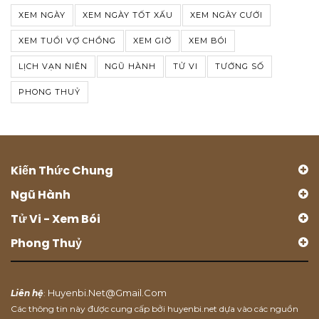
XEM NGÀY
XEM NGÀY TỐT XẤU
XEM NGÀY CƯỚI
XEM TUỔI VỢ CHỒNG
XEM GIỜ
XEM BÓI
LỊCH VẠN NIÊN
NGŨ HÀNH
TỬ VI
TƯỚNG SỐ
PHONG THUỶ
Kiến Thức Chung
Ngũ Hành
Tử Vi - Xem Bói
Phong Thuỷ
Huyenbi.net@gmail.com
Liên hệ
:
Các thông tin này được cung cấp bởi huyenbi.net dựa vào các nguồn