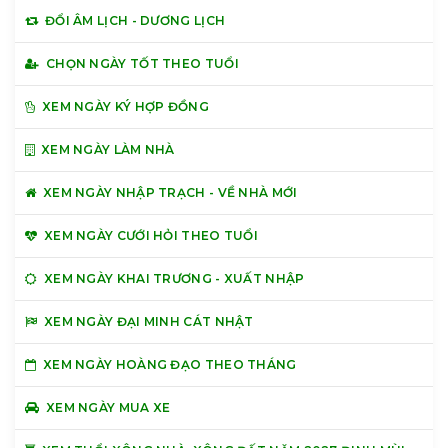
ĐỔI ÂM LỊCH - DƯƠNG LỊCH
CHỌN NGÀY TỐT THEO TUỔI
XEM NGÀY KÝ HỢP ĐỒNG
XEM NGÀY LÀM NHÀ
XEM NGÀY NHẬP TRẠCH - VỀ NHÀ MỚI
XEM NGÀY CƯỚI HỎI THEO TUỔI
XEM NGÀY KHAI TRƯƠNG - XUẤT NHẬP
XEM NGÀY ĐẠI MINH CÁT NHẬT
XEM NGÀY HOÀNG ĐẠO THEO THÁNG
XEM NGÀY MUA XE