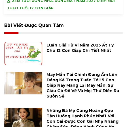
XEM TUỔI XÔNG NHÀ, XÔNG ĐẤT NĂM 2027 ĐINH MÙI
THEO TUỔI 12 CON GIÁP
Bài Viết Được Quan Tâm
Luận Giải Tử Vi Năm 2025 Ất Tỵ
Cho 12 Con Giáp Chi Tiết Nhất
May Mắn Tài Chính Đang Ấm Lên
Đáng Kể Trong Tuần Tới! 5 Con
Giáp Này Mang Lại May Mắn, Sự
Giàu Có Đổ Về Và Mọi Thứ Diễn Ra
Suôn Sẻ
Những Bà Mẹ Cung Hoàng Đạo
Tận Hưởng Hạnh Phúc Nhất Với
Con Gái Được Con Gái Nhẹ Nhàng
Chăm Sóc, Đồng Hành Cùng Họ