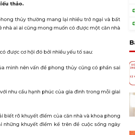
hiếu thảo.
phong thủy thường mang lại nhiều trở ngại và bất
uê nhà ai ai cũng mong muốn có được một căn nhà
B
có được cơ hội đó bởi nhiều yếu tố sau:
 của mình nên vấn đề phong thủy cũng có phần sai
với nhu cầu hạnh phúc của gia đình trong mỗi giai
hải biết rõ khuyết điểm của căn nhà và khoa phong
ải những khuyết điểm kể trên để cuộc sống ngày