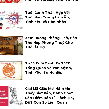
Cười Từ Tai Này Sang Tai Kia
Tuổi Canh Thân Hợp Với
Tuổi Nào Trong Làm Ăn,
Tình Yêu Và Hôn Nhân
Xem Hướng Phòng Thờ, Bàn
Thờ Hợp Phong Thuỷ Cho
Tuổi Ất Hợi
Tử Vi Tuổi Canh Tý 2020:
Tổng Quan Về Vận Mệnh,
Tình Yêu, Sự Nghiệp
Giải Mã Giấc Mơ: Nằm Mơ
Thấy Giết Rắn, Đánh Chết
Rắn Điềm Báo Gì, Lành Hay
Dữ? Con Số Liên Quan