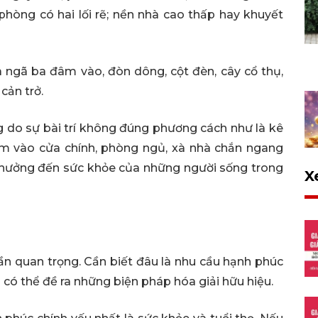
phòng có hai lối rẽ; nền nhà cao thấp hay khuyết
à ngã ba đâm vào, đòn dông, cột đèn, cây cổ thụ,
cản trở.
g do sự bài trí không đúng phương cách như là kê
âm vào cửa chính, phòng ngủ, xà nhà chắn ngang
hưởng đến sức khỏe của những người sống trong
X
n quan trọng. Cần biết đâu là nhu cầu hạnh phúc
i có thể đề ra những biện pháp hóa giải hữu hiệu.