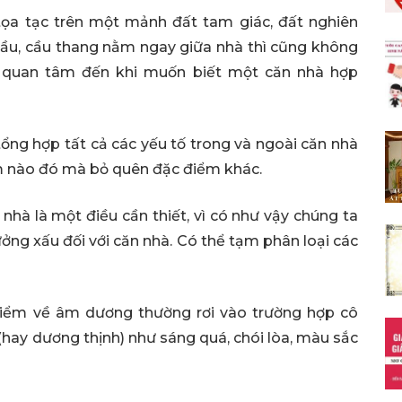
ọa tạc trên một mảnh đất tam giác, đất nghiên
à cầu, cầu thang nằm ngay giữa nhà thì cũng không
ải quan tâm đến khi muốn biết một căn nhà hợp
tổng hợp tất cả các yếu tố trong và ngoài căn nhà
m nào đó mà bỏ quên đặc điểm khác.
nhà là một điều cần thiết, vì có như vậy chúng ta
ưởng xấu đối với căn nhà. Có thể tạm phân loại các
iểm về âm dương thường rơi vào trường hợp cô
hay dương thịnh) như sáng quá, chói lòa, màu sắc