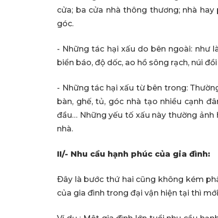
cửa; ba cửa nhà thông thương; nhà hay 
góc.
- Những tác hại xấu do bên ngoài: như l
biển báo, độ dốc, ao hồ sông rạch, núi đồi 
- Những tác hại xấu từ bên trong: Thườn
bàn, ghế, tủ, góc nhà tạo nhiều cạnh đ
đầu… Những yếu tố xấu này thường ảnh 
nhà.
II/- Nhu cầu hạnh phúc của gia đình:
Ðây là bước thứ hai cũng không kém phầ
của gia đình trong đại vận hiện tại thì mớ