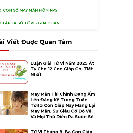
CON SỐ MAY MẮN HÔM NAY
LẬP LÁ SỐ TỬ VI - GIẢI ĐOÁN
ài Viết Được Quan Tâm
Luận Giải Tử Vi Năm 2025 Ất
Tỵ Cho 12 Con Giáp Chi Tiết
Nhất
May Mắn Tài Chính Đang Ấm
Lên Đáng Kể Trong Tuần
Tới! 5 Con Giáp Này Mang Lại
May Mắn, Sự Giàu Có Đổ Về
Và Mọi Thứ Diễn Ra Suôn Sẻ
Tử Vi Tháng 8: Ba Con Giáp