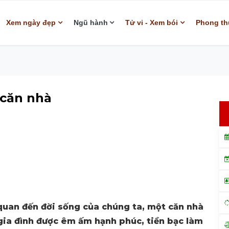
Xem ngày đẹp
Ngũ hành
Tử vi - Xem bói
Phong th
 căn nhà
 quan đến đời sống của chúng ta, một căn nhà
ia đình được êm ấm hạnh phúc, tiền bạc làm