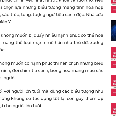
h phúc chính yếu nhất là sức khỏe và tuổi thọ. Nếu
ải chọn lựa những biểu tượng mang tính hòa hợp
, sáo trúc, tùng, tượng ngư tiều canh độc. Nhà cửa
iên Y.
hà, không muốn bị quấy nhiễu hạnh phúc có thể hóa
g mang thể loại mạnh mẽ hơn như thú dữ, xương
ác.
mong muốn có hạnh phúc thì nên chọn những biểu
inh, đôi chim tỉa cánh, bông hoa mang màu sắc
i người.
đối với người lớn tuổi mà dùng các biểu tượng như
hững không có tác dụng tốt lại còn gây thêm áp
 cho người lớn tuổi.