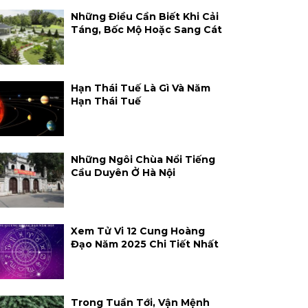
Những Điều Cần Biết Khi Cải
Táng, Bốc Mộ Hoặc Sang Cát
Hạn Thái Tuế Là Gì Và Năm
Hạn Thái Tuế
Những Ngôi Chùa Nổi Tiếng
Cầu Duyên Ở Hà Nội
Xem Tử Vi 12 Cung Hoàng
Đạo Năm 2025 Chi Tiết Nhất
Trong Tuần Tới, Vận Mệnh