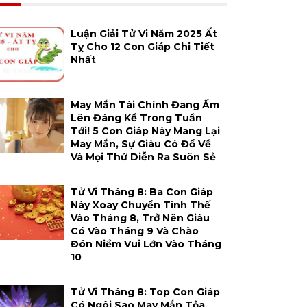
Luận Giải Tử Vi Năm 2025 Ất
Tỵ Cho 12 Con Giáp Chi Tiết
Nhất
May Mắn Tài Chính Đang Ấm
Lên Đáng Kể Trong Tuần
Tới! 5 Con Giáp Này Mang Lại
May Mắn, Sự Giàu Có Đổ Về
Và Mọi Thứ Diễn Ra Suôn Sẻ
Tử Vi Tháng 8: Ba Con Giáp
Này Xoay Chuyển Tình Thế
Vào Tháng 8, Trở Nên Giàu
Có Vào Tháng 9 Và Chào
Đón Niềm Vui Lớn Vào Tháng
10
Tử Vi Tháng 8: Top Con Giáp
Có Ngôi Sao May Mắn Tỏa