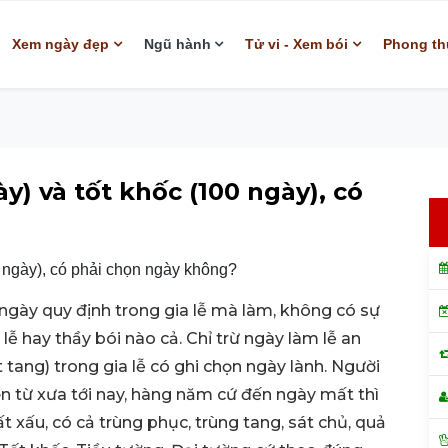
Xem ngày đẹp
Ngũ hành
Tử vi - Xem bói
Phong th
y) và tốt khốc (100 ngày), có
g ngày quy định trong gia lễ mà làm, không có sự
 lễ hay thầy bói nào cả. Chỉ trừ ngày làm lễ an
 tang) trong gia lễ có ghi chọn ngày lành. Người
ên từ xưa tới nay, hàng năm cứ đến ngày mất thì
 xấu, có cả trùng phục, trùng tang, sát chủ, quả