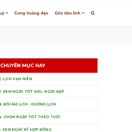
uỷ
Cung hoàng đạo
Góc tâm linh
CHUYÊN MỤC HAY
LỊCH VẠN NIÊN
XEM NGÀY TỐT XẤU, NGÀY ĐẸP
ĐỔI ÂM LỊCH - DƯƠNG LỊCH
CHỌN NGÀY TỐT THEO TUỔI
XEM NGÀY KÝ HỢP ĐỒNG