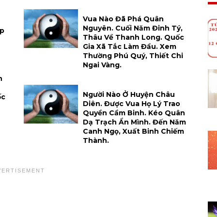
Vua Nào Đã Phá Quân
Nguyên. Cuối Năm Đinh Tý,
ập
Thâu Về Thanh Long. Quốc
Gia Xã Tắc Làm Đầu. Xem
Thường Phú Quý, Thiết Chi
Ngai Vàng.
n
Người Nào Ở Huyện Châu
ốc
Diên. Được Vua Họ Lý Trao
Quyền Cầm Binh. Kéo Quân
Dạ Trạch Ẩn Mình. Đến Năm
Canh Ngọ, Xuất Binh Chiếm
Thành.