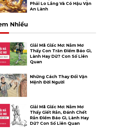
Phải Lo Lắng Và Có Hậu Vận
An Lành
em Nhiều
Giải Mã Giấc Mơ: Nằm Mơ
Thấy Con Trăn Điềm Báo Gì,
Lành Hay Dữ? Con Số Liên
Quan
Những Cách Thay Đổi Vận
Mệnh Đời Người
Giải Mã Giấc Mơ: Nằm Mơ
Thấy Giết Rắn, Đánh Chết
Rắn Điềm Báo Gì, Lành Hay
Dữ? Con Số Liên Quan