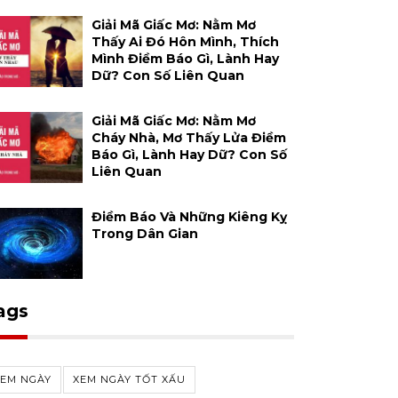
Giải Mã Giấc Mơ: Nằm Mơ
Thấy Ai Đó Hôn Mình, Thích
Mình Điềm Báo Gì, Lành Hay
Dữ? Con Số Liên Quan
Giải Mã Giấc Mơ: Nằm Mơ
Cháy Nhà, Mơ Thấy Lửa Điềm
Báo Gì, Lành Hay Dữ? Con Số
Liên Quan
Điềm Báo Và Những Kiêng Kỵ
Trong Dân Gian
ags
XEM NGÀY
XEM NGÀY TỐT XẤU