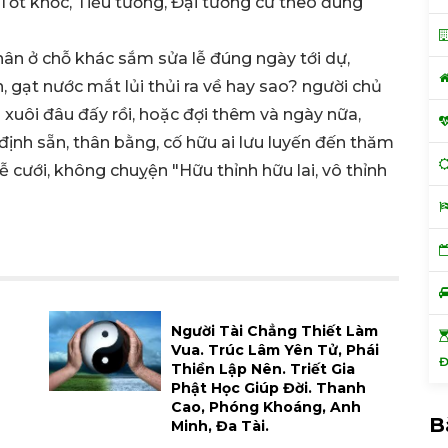
ất, Tốt khốc, Tiều tường, Đại tường cứ theo đúng
hân ở chỗ khác sắm sửa lễ đúng ngày tới dự,
, gạt nước mắt lủi thủi ra về hay sao? người chủ
ng xuôi đâu đấy rồi, hoặc đợi thêm và ngày nữa,
định sẵn, thân bằng, cố hữu ai lưu luyến đến thăm
ễ cưới, không chuỵện "Hữu thỉnh hữu lai, vô thỉnh
Người Tài Chẳng Thiết Làm
Vua. Trúc Lâm Yên Tử, Phái
Đ
Thiền Lập Nên. Triết Gia
Phật Học Giúp Đời. Thanh
Cao, Phóng Khoáng, Anh
B
Minh, Đa Tài.