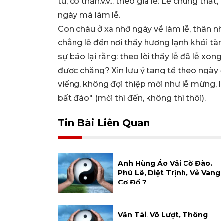
tú, cô thần.v.v... theo gia lễ: Lễ chung th
ngày mà làm lễ.
Con cháu ở xa nhớ ngày về làm lễ, thân n
chẳng lẽ đến nơi thấy hương lạnh khói tàn
sự báo lại rằng: theo lời thầy lễ đã lễ xo
được chăng? Xin lưu ý tang tế theo ngày 
viếng, không đợi thiệp mời như lễ mừng, l
bất đáo" (mời thì đến, không thì thôi).
Tin Bài Liên Quan
Anh Hùng Áo Vải Cờ Đào.
Phù Lê, Diệt Trịnh, Vẻ Vang
Cơ Đồ ?
Văn Tài, Võ Lượt, Thông