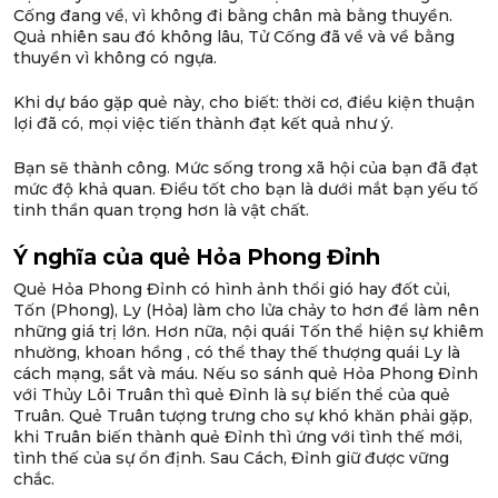
Cống đang về, vì không đi bằng chân mà bằng thuyền.
Quả nhiên sau đó không lâu, Tử Cống đã về và về bằng
thuyền vì không có ngựa.
Khi dự báo gặp quẻ này, cho biết: thời cơ, điều kiện thuận
lợi đã có, mọi việc tiến thành đạt kết quả như ý.
Bạn sẽ thành công. Mức sống trong xã hội của bạn đã đạt
mức độ khả quan. Điều tốt cho bạn là dưới mắt bạn yếu tố
tinh thần quan trọng hơn là vật chất.
Ý nghĩa của quẻ Hỏa Phong Đỉnh
Quẻ Hỏa Phong Đỉnh có hình ảnh thổi gió hay đốt củi,
Tốn (Phong), Ly (Hỏa) làm cho lửa chảy to hơn để làm nên
những giá trị lớn. Hơn nữa, nội quái Tốn thể hiện sự khiêm
nhường, khoan hồng , có thể thay thế thượng quái Ly là
cách mạng, sắt và máu. Nếu so sánh quẻ Hỏa Phong Đỉnh
với Thủy Lôi Truân thì quẻ Đỉnh là sự biến thể của quẻ
Truân. Quẻ Truân tượng trưng cho sự khó khăn phải gặp,
khi Truân biến thành quẻ Đỉnh thì ứng với tình thế mới,
tình thế của sự ổn định. Sau Cách, Đỉnh giữ được vững
chắc.