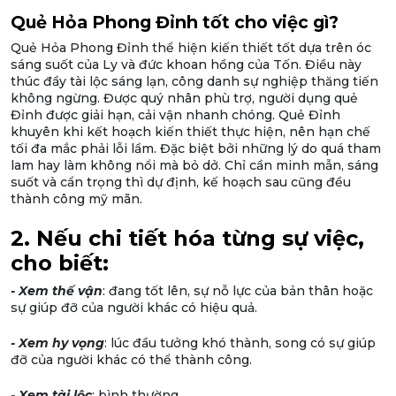
Quẻ Hỏa Phong Đỉnh tốt cho việc gì?
Quẻ Hỏa Phong Đỉnh thể hiện kiến thiết tốt dựa trên óc
sáng suốt của Ly và đức khoan hồng của Tốn. Điều này
thúc đầy tài lộc sáng lạn, công danh sự nghiệp thăng tiến
không ngừng. Được quý nhân phù trợ, người dụng quẻ
Đỉnh được giải hạn, cải vận nhanh chóng. Quẻ Đỉnh
khuyên khi kết hoạch kiến thiết thực hiện, nên hạn chế
tối đa mắc phải lỗi lầm. Đặc biệt bởi những lý do quá tham
lam hay làm không nổi mà bỏ dở. Chỉ cần minh mẫn, sáng
suốt và cẩn trọng thì dự định, kế hoạch sau cũng đều
thành công mỹ mãn.
2. Nếu chi tiết hóa từng sự việc,
cho biết:
- Xem thế vận
: đang tốt lên, sự nỗ lực của bản thân hoặc
sự giúp đỡ của người khác có hiệu quả.
- Xem hy vọng
: lúc đầu tưởng khó thành, song có sự giúp
đỡ của người khác có thể thành công.
- Xem tài lộc
: bình thường.