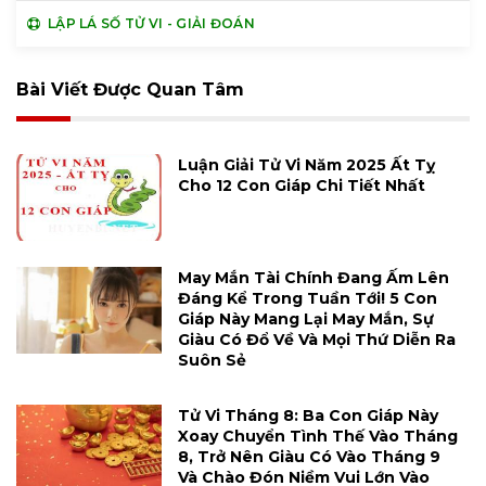
LẬP LÁ SỐ TỬ VI - GIẢI ĐOÁN
Bài Viết Được Quan Tâm
Luận Giải Tử Vi Năm 2025 Ất Tỵ
Cho 12 Con Giáp Chi Tiết Nhất
May Mắn Tài Chính Đang Ấm Lên
Đáng Kể Trong Tuần Tới! 5 Con
Giáp Này Mang Lại May Mắn, Sự
Giàu Có Đổ Về Và Mọi Thứ Diễn Ra
Suôn Sẻ
Tử Vi Tháng 8: Ba Con Giáp Này
Xoay Chuyển Tình Thế Vào Tháng
8, Trở Nên Giàu Có Vào Tháng 9
Và Chào Đón Niềm Vui Lớn Vào