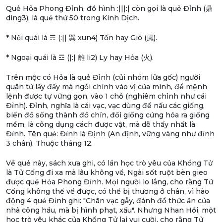
Quẻ Hỏa Phong Đỉnh, đồ hình :|||:| còn gọi là quẻ Đỉnh (鼎
ding3), là quẻ thứ 50 trong Kinh Dịch.
* Nội quái là ☴ (:|| 巽 xun4) Tốn hay Gió (風).
* Ngoại quái là ☲ (|:| 離 li2) Ly hay Hỏa (火).
Trên mộc có Hỏa là quẻ Đỉnh (củi nhóm lửa gốc) người
quân tử lấy đấy mà ngồi chính vào vị của mình, để mệnh
lệnh được tự vững gọn, vào 1 chỗ (nghiêm chỉnh như cái
Đỉnh). Đỉnh, nghĩa là cái vạc, vạc dùng để nấu các giống,
biến đồ sống thành đồ chín, đối giống cứng hóa ra giống
mềm, là công dụng cách được vật, mà dễ thấy nhất là
Đỉnh. Tên quẻ: Đỉnh là Định (An định, vững vàng như đỉnh
3 chân). Thuộc tháng 12.
Về quẻ này, sách xưa ghi, có lần học trò yêu của Khổng Tử
là Tử Cống đi xa mà lâu không về, Ngài sốt ruột bèn gieo
được quẻ Hỏa Phong Đỉnh. Mọi người lo lắng, cho rằng Tử
Cống không thể về được, có thể bị thương ở chân, vì hào
động 4 quẻ Đỉnh ghi: "Chân vạc gẫy, đánh đổ thức ăn của
nhà công hầu, mà bị hình phạt, xấu". Nhưng Nhan Hồi, một
học trò yêu khác của Khổng Tử lại vui cười, cho rằng Tử