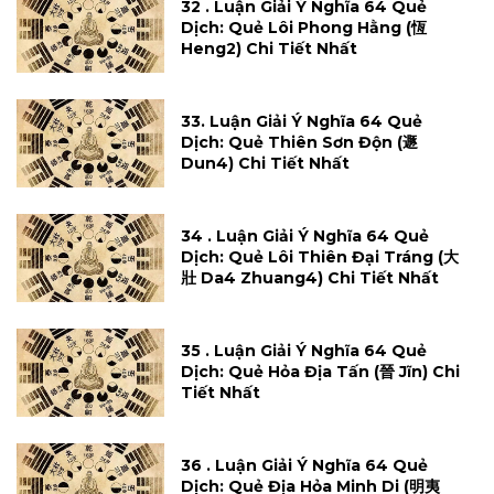
32 . Luận Giải Ý Nghĩa 64 Quẻ
Dịch: Quẻ Lôi Phong Hằng (恆
Heng2) Chi Tiết Nhất
33. Luận Giải Ý Nghĩa 64 Quẻ
Dịch: Quẻ Thiên Sơn Độn (遯
Dun4) Chi Tiết Nhất
34 . Luận Giải Ý Nghĩa 64 Quẻ
Dịch: Quẻ Lôi Thiên Đại Tráng (大
壯 Da4 Zhuang4) Chi Tiết Nhất
35 . Luận Giải Ý Nghĩa 64 Quẻ
Dịch: Quẻ Hỏa Địa Tấn (晉 Jĩn) Chi
Tiết Nhất
36 . Luận Giải Ý Nghĩa 64 Quẻ
Dịch: Quẻ Địa Hỏa Minh Di (明夷