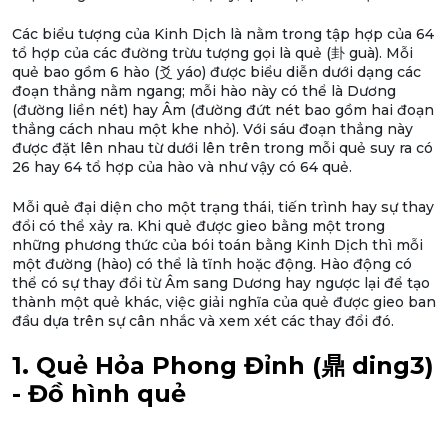
Các biểu tượng của Kinh Dịch là nằm trong tập hợp của 64
tổ hợp của các đường trừu tượng gọi là quẻ (卦 guà). Mỗi
quẻ bao gồm 6 hào (爻 yáo) được biểu diễn dưới dạng các
đoạn thẳng nằm ngang; mỗi hào này có thể là Dương
(đường liền nét) hay Âm (đường đứt nét bao gồm hai đoạn
thẳng cách nhau một khe nhỏ). Với sáu đoạn thẳng này
được đặt lên nhau từ dưới lên trên trong mỗi quẻ suy ra có
26 hay 64 tổ hợp của hào và như vậy có 64 quẻ.
Mỗi quẻ đại diện cho một trạng thái, tiến trình hay sự thay
đổi có thể xảy ra. Khi quẻ được gieo bằng một trong
những phương thức của bói toán bằng Kinh Dịch thì mỗi
một đường (hào) có thể là tĩnh hoặc động. Hào động có
thể có sự thay đổi từ Âm sang Dương hay ngược lại để tạo
thành một quẻ khác, việc giải nghĩa của quẻ được gieo ban
đầu dựa trên sự cân nhắc và xem xét các thay đổi đó.
1. Quẻ Hỏa Phong Đỉnh (鼎 ding3)
- Đồ hình quẻ