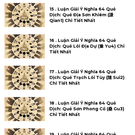
15 . Luận Giải Ý Nghĩa 64 Quẻ
Dịch: Quẻ Địa Sơn Khiêm (謙
Qian1) Chi Tiết Nhất
16 . Luận Giải Ý Nghĩa 64 Quẻ
Dịch: Quẻ Lôi Địa Dự (豫 Yu4) Chi
Tiết Nhất
17 . Luận Giải Ý Nghĩa 64 Quẻ
Dịch: Quẻ Trạch Lôi Tùy (隨 Sui2)
Chi Tiết Nhất
18 . Luận Giải Ý Nghĩa 64 Quẻ
Dịch: Quẻ Sơn Phong Cổ (蠱 Gu3)
Chi Tiết Nhất
19 . Luận Giải Ý Nghĩa 64 Quẻ