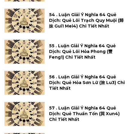
54 . Luận Giải Ý Nghĩa 64 Quẻ
Dịch: Quẻ Lôi Trạch Quy Muội (歸
妹 Gui1 Mei4) Chi Tiết Nhất
55 . Luận Giải Ý Nghĩa 64 Quẻ
Dịch: Quẻ Lôi Hỏa Phong (豐
Feng1) Chi Tiết Nhất
56 . Luận Giải Ý Nghĩa 64 Quẻ
Dịch: Quẻ Hỏa Sơn Lữ (旅 Lu3) Chi
Tiết Nhất
57 . Luận Giải Ý Nghĩa 64 Quẻ
Dịch: Quẻ Thuần Tốn (巽 Xun4)
Chi Tiết Nhất