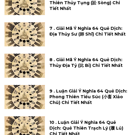
Thiên Thủy Tụng (訟 Sòng) Chi
Tiết Nhất
7 . Giải Mã Ý Nghĩa 64 Quẻ Dịch:
Địa Thủy Sư (師 Shī) Chi Tiết Nhất
8 . Giải Mã Ý Nghĩa 64 Quẻ Dịch:
Thủy Địa Tỷ (比 Bỉ) Chi Tiết Nhất
9 . Luận Giải Ý Nghĩa 64 Quẻ Dịch:
Phong Thiên Tiểu Súc (小畜 Xiảo
Chũ) Chi Tiết Nhất
10 . Luận Giải Ý Nghĩa 64 Quẻ
Dịch: Quẻ Thiên Trạch Lý (履 Lủ)
Chi Tiết Nhất