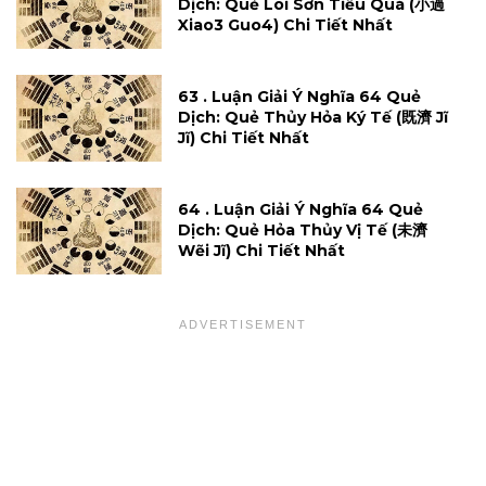
Dịch: Quẻ Lôi Sơn Tiểu Quá (小過
Xiao3 Guo4) Chi Tiết Nhất
63 . Luận Giải Ý Nghĩa 64 Quẻ
Dịch: Quẻ Thủy Hỏa Ký Tế (既濟 Jĩ
Jĩ) Chi Tiết Nhất
64 . Luận Giải Ý Nghĩa 64 Quẻ
Dịch: Quẻ Hỏa Thủy Vị Tế (未濟
Wẽi Jĩ) Chi Tiết Nhất