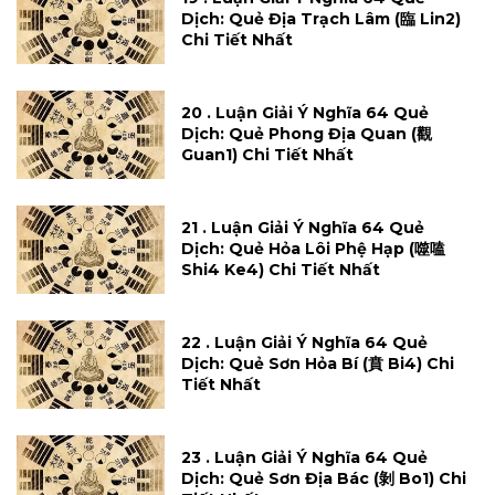
Dịch: Quẻ Địa Trạch Lâm (臨 Lin2)
Chi Tiết Nhất
20 . Luận Giải Ý Nghĩa 64 Quẻ
Dịch: Quẻ Phong Địa Quan (觀
Guan1) Chi Tiết Nhất
21 . Luận Giải Ý Nghĩa 64 Quẻ
Dịch: Quẻ Hỏa Lôi Phệ Hạp (噬嗑
Shi4 Ke4) Chi Tiết Nhất
22 . Luận Giải Ý Nghĩa 64 Quẻ
Dịch: Quẻ Sơn Hỏa Bí (賁 Bi4) Chi
Tiết Nhất
23 . Luận Giải Ý Nghĩa 64 Quẻ
Dịch: Quẻ Sơn Địa Bác (剝 Bo1) Chi