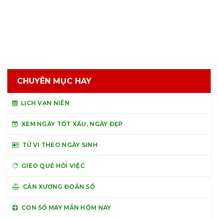
CHUYÊN MỤC HAY
LỊCH VẠN NIÊN
XEM NGÀY TỐT XẤU, NGÀY ĐẸP
TỬ VI THEO NGÀY SINH
GIEO QUẺ HỎI VIỆC
CÂN XƯƠNG ĐOÁN SỐ
CON SỐ MAY MẮN HÔM NAY