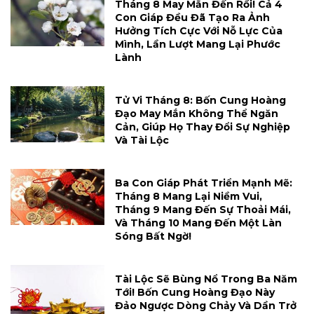
Tháng 8 May Mắn Đến Rồi! Cả 4
Con Giáp Đều Đã Tạo Ra Ảnh
Hưởng Tích Cực Với Nỗ Lực Của
Mình, Lần Lượt Mang Lại Phước
Lành
Tử Vi Tháng 8: Bốn Cung Hoàng
Đạo May Mắn Không Thể Ngăn
Cản, Giúp Họ Thay Đổi Sự Nghiệp
Và Tài Lộc
Ba Con Giáp Phát Triển Mạnh Mẽ:
Tháng 8 Mang Lại Niềm Vui,
Tháng 9 Mang Đến Sự Thoải Mái,
Và Tháng 10 Mang Đến Một Làn
Sóng Bất Ngờ!
Tài Lộc Sẽ Bùng Nổ Trong Ba Năm
Tới! Bốn Cung Hoàng Đạo Này
Đảo Ngược Dòng Chảy Và Dần Trở