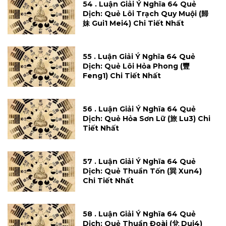
54 . Luận Giải Ý Nghĩa 64 Quẻ
Dịch: Quẻ Lôi Trạch Quy Muội (歸
妹 Gui1 Mei4) Chi Tiết Nhất
55 . Luận Giải Ý Nghĩa 64 Quẻ
Dịch: Quẻ Lôi Hỏa Phong (豐
Feng1) Chi Tiết Nhất
56 . Luận Giải Ý Nghĩa 64 Quẻ
Dịch: Quẻ Hỏa Sơn Lữ (旅 Lu3) Chi
Tiết Nhất
57 . Luận Giải Ý Nghĩa 64 Quẻ
Dịch: Quẻ Thuần Tốn (巽 Xun4)
Chi Tiết Nhất
58 . Luận Giải Ý Nghĩa 64 Quẻ
Dịch: Quẻ Thuần Đoài (兌 Dui4)