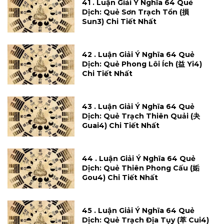
41 . Luận Giải Ý Nghĩa 64 Quẻ
Dịch: Quẻ Sơn Trạch Tổn (損
Sun3) Chi Tiết Nhất
42 . Luận Giải Ý Nghĩa 64 Quẻ
Dịch: Quẻ Phong Lôi Ích (益 Yi4)
Chi Tiết Nhất
43 . Luận Giải Ý Nghĩa 64 Quẻ
Dịch: Quẻ Trạch Thiên Quải (夬
Guai4) Chi Tiết Nhất
44 . Luận Giải Ý Nghĩa 64 Quẻ
Dịch: Quẻ Thiên Phong Cấu (姤
Gou4) Chi Tiết Nhất
45 . Luận Giải Ý Nghĩa 64 Quẻ
Dịch: Quẻ Trạch Địa Tụy (萃 Cui4)