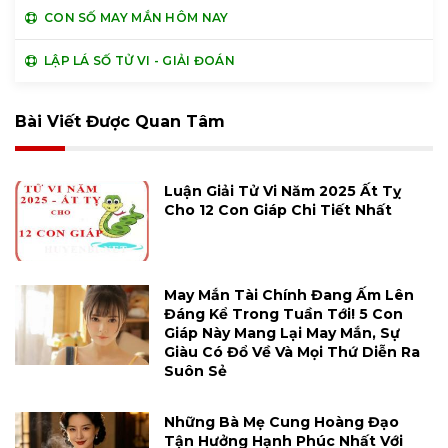
CON SỐ MAY MẮN HÔM NAY
LẬP LÁ SỐ TỬ VI - GIẢI ĐOÁN
Bài Viết Được Quan Tâm
Luận Giải Tử Vi Năm 2025 Ất Tỵ
Cho 12 Con Giáp Chi Tiết Nhất
May Mắn Tài Chính Đang Ấm Lên
Đáng Kể Trong Tuần Tới! 5 Con
Giáp Này Mang Lại May Mắn, Sự
Giàu Có Đổ Về Và Mọi Thứ Diễn Ra
Suôn Sẻ
Những Bà Mẹ Cung Hoàng Đạo
Tận Hưởng Hạnh Phúc Nhất Với