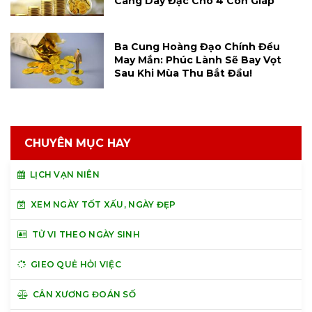
Càng Dày Đặc Cho 4 Con Giáp
Ba Cung Hoàng Đạo Chính Đều
May Mắn: Phúc Lành Sẽ Bay Vọt
Sau Khi Mùa Thu Bắt Đầu!
CHUYÊN MỤC HAY
LỊCH VẠN NIÊN
XEM NGÀY TỐT XẤU, NGÀY ĐẸP
TỬ VI THEO NGÀY SINH
GIEO QUẺ HỎI VIỆC
CÂN XƯƠNG ĐOÁN SỐ