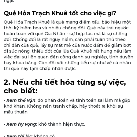
ngại.
Quẻ Hỏa Trạch Khuê tốt cho việc gì?
Quẻ Hỏa Trạch Khuê là quẻ mang điềm xấu, báo hiệu một
thời kỳ hiểm họa và nhiều chống đối. Quẻ này trái ngược
hoàn toàn với quẻ Gia Nhân - sự hợp tác mà là sự chống
đối. Chống đối là rất nguy hiểm, cần phải tuân thủ theo
chỉ dẫn của quẻ, lấy sự mát mẻ của nước đầm để giảm bớt
đi súc nóng, thiếu đốt của lửa Quẻ Khuê rất hung nếu làm
việc đại sự liên quan đến công danh sự nghiệp, tình duyên
hay khoa bảng. Còn đối với những tiểu sự như về cá nhân
thì quẻ này tạm chấp nhận được.
2. Nếu chi tiết hóa từng sự việc,
cho biết:
- Xem thế vận
: do phán đoán và tính toán sai lầm mà gặp
khó khăn. Không nên tranh chấp, hãy thoát ra khỏi sự
mâu thuẫn.
- Xem hy vọng
: khó thành hiện thực.
- Xem tài lộc
: không có.