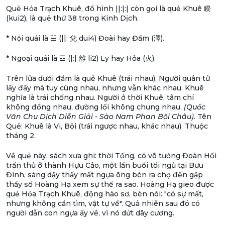
Quẻ Hỏa Trạch Khuê, đồ hình ||:|:| còn gọi là quẻ Khuê 睽
(kui2), là quẻ thứ 38 trong Kinh Dịch.
* Nội quái là ☱ (||: 兌 dui4) Đoài hay Đầm (澤).
* Ngoại quái là ☲ (|:| 離 li2) Ly hay Hỏa (火).
Trên lửa dưới đầm là quẻ Khuê (trái nhau). Người quân tử
lấy đấy mà tuy cùng nhau, nhưng vẫn khác nhau. Khuê
nghĩa là trái chống nhau. Người ở thời Khuê, tâm chí
không đồng nhau, đường lối không chung nhau.
(Quốc
Văn Chu Dịch Diễn Giải - Sào Nam Phan Bội Châu).
Tên
Quẻ: Khuê là Vi, Bội (trái ngược nhau, khác nhau). Thuộc
tháng 2.
Về quẻ này, sách xưa ghi: thời Tống, có võ tướng Đoàn Hối
trấn thủ ở thành Hựu Cảo, một lần buổi tối ngủ tại Bưu
Đình, sáng dậy thấy mất ngựa ông bèn ra chợ đến gặp
thầy số Hoàng Hạ xem sự thể ra sao. Hoàng Hạ gieo được
quẻ Hỏa Trạch Khuê, động hào sơ, bèn nói: "có sự mất,
nhưng không cần tìm, vật tự về". Quả nhiên sau đó có
người dẫn con ngựa ấy về, vì nó dứt dây cương.