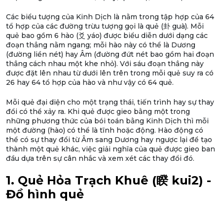
Các biểu tượng của Kinh Dịch là nằm trong tập hợp của 64
tổ hợp của các đường trừu tượng gọi là quẻ (卦 guà). Mỗi
quẻ bao gồm 6 hào (爻 yáo) được biểu diễn dưới dạng các
đoạn thẳng nằm ngang; mỗi hào này có thể là Dương
(đường liền nét) hay Âm (đường đứt nét bao gồm hai đoạn
thẳng cách nhau một khe nhỏ). Với sáu đoạn thẳng này
được đặt lên nhau từ dưới lên trên trong mỗi quẻ suy ra có
26 hay 64 tổ hợp của hào và như vậy có 64 quẻ.
Mỗi quẻ đại diện cho một trạng thái, tiến trình hay sự thay
đổi có thể xảy ra. Khi quẻ được gieo bằng một trong
những phương thức của bói toán bằng Kinh Dịch thì mỗi
một đường (hào) có thể là tĩnh hoặc động. Hào động có
thể có sự thay đổi từ Âm sang Dương hay ngược lại để tạo
thành một quẻ khác, việc giải nghĩa của quẻ được gieo ban
đầu dựa trên sự cân nhắc và xem xét các thay đổi đó.
1. Quẻ Hỏa Trạch Khuê (睽 kui2) -
Đồ hình quẻ