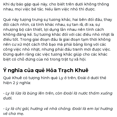
Khi dự báo gặp quẻ này, cho biết trên dưới không thông
nhau, mọi việc bế tắc. Nếu làm việc nhỏ thì được.
Quẻ này tượng trưng sự tương khắc, hai bên đối đầu, thay
đổi cách nhìn, cá tính khác nhau, sự tan rã, đi xa, sự
nhượng bộ cần thiết, lợi dụng lẫn nhau nên tính cách
không đáng kể. Sự tương khắc đối với các điều nhỏ nhặt là
điều tốt. Trong giai đoạn đầu là giai đoạn tạm thời không
nên cư xử một cách thô bạo mà phải bằng lòng với các
công việc nhỏ nhặt, nhưng phải đấu tranh mới được việc.
Đừng quên rằng các việc tương khắc giúp cho các khác
biệt có chỗ đứng của nó trong trật tự xã hội.
Ý nghĩa của quẻ Hỏa Trạch Khuê
Quẻ Khuê có tượng hình quẻ Ly ở trên, Đoài ở dưới thể
hiện 2 ý nghĩa:
- Ly là lửa là bùng lên trên, còn Đoài là nước thấm xuống
dưới.
- Ly là chị gái, hướng về nhà chồng. Đoài là em lại hướng
về cha mẹ.