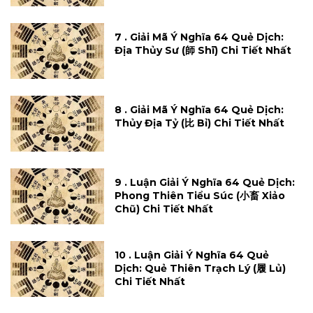
7 . Giải Mã Ý Nghĩa 64 Quẻ Dịch:
Địa Thủy Sư (師 Shī) Chi Tiết Nhất
8 . Giải Mã Ý Nghĩa 64 Quẻ Dịch:
Thủy Địa Tỷ (比 Bỉ) Chi Tiết Nhất
9 . Luận Giải Ý Nghĩa 64 Quẻ Dịch:
Phong Thiên Tiểu Súc (小畜 Xiảo
Chũ) Chi Tiết Nhất
10 . Luận Giải Ý Nghĩa 64 Quẻ
Dịch: Quẻ Thiên Trạch Lý (履 Lủ)
Chi Tiết Nhất