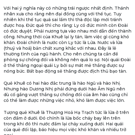
Với hai ý nghĩa này có những trái ngược nhất định. Thánh
nhân xưa cho rằng nên đại đồng cùng với thế tục. Tuy
nhiên khi thế tục quá sai lầm thì thà độc lập mới tránh
được hoạ. Đức quẻ thì cho rằng: Ly có đức minh còn Đoài
có đức duyệt. Phải nương tựa vào nhau mới dẫn đến thành
công. Nhưng thời của Khuê lại ly tán, làm việc gì cũng khó
khăn. Đoài chính là nước còn Ly tức là Lửa. Nước và lửa
(thuỷ và hoả) bản chất xung khắc với nhau. Đây là lẽ
thường tình của ngũ hành. Cho nên chúng ta cần đề
phòng sự chống đối và không nên quá lo sợ. Nội quái Đoài
ở thế thắng ngoại quái Ly bởi sự mát mẻ thắng được sự
nóng bức. Bất bạo động sẽ thắng được địch thủ bạo tàn.
Quẻ Khuê có hai hào đắc trung là hào Ngũ và hào Nhị.
Nhưng hào Dương Nhị phải đứng dưới hào Âm Ngũ nên
dù cố gắng vượt thắng sự chống đối của âm hào cũng chỉ
có thể làm được những việc nhỏ, khó làm được việc lớn.
Tượng quẻ Khuê là Thượng Hoả Hạ Trạch tức là lửa ở trên
còn đầm ở dưới. Đó chính là lửa bốc cháy bay lên trên
trong khi đó thì nước đầm lại chảy xuống dưới. Hai quái
của quẻ đối lập, báo hiệu mọi việc khó khăn và nhiều trở