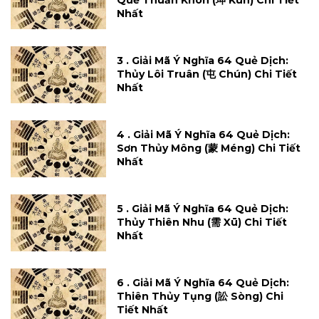
Quẻ Thuần Khôn (坤 Kūn) Chi Tiết
Nhất
3 . Giải Mã Ý Nghĩa 64 Quẻ Dịch:
Thủy Lôi Truân (屯 Chún) Chi Tiết
Nhất
4 . Giải Mã Ý Nghĩa 64 Quẻ Dịch:
Sơn Thủy Mông (蒙 Méng) Chi Tiết
Nhất
5 . Giải Mã Ý Nghĩa 64 Quẻ Dịch:
Thủy Thiên Nhu (需 Xū) Chi Tiết
Nhất
6 . Giải Mã Ý Nghĩa 64 Quẻ Dịch:
Thiên Thủy Tụng (訟 Sòng) Chi
Tiết Nhất