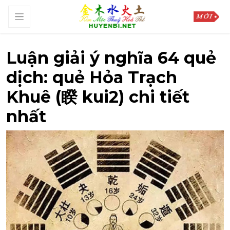
Luận giải ý nghĩa 64 quẻ
dịch: quẻ Hỏa Trạch
Khuê (睽 kui2) chi tiết
nhất