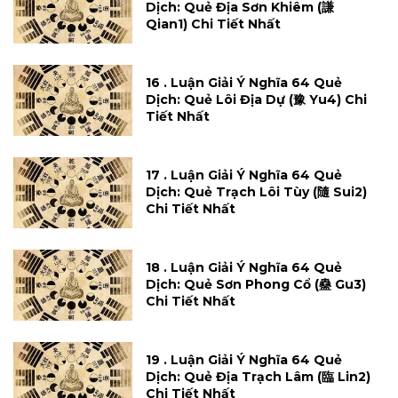
Dịch: Quẻ Địa Sơn Khiêm (謙
Qian1) Chi Tiết Nhất
16 . Luận Giải Ý Nghĩa 64 Quẻ
Dịch: Quẻ Lôi Địa Dự (豫 Yu4) Chi
Tiết Nhất
17 . Luận Giải Ý Nghĩa 64 Quẻ
Dịch: Quẻ Trạch Lôi Tùy (隨 Sui2)
Chi Tiết Nhất
18 . Luận Giải Ý Nghĩa 64 Quẻ
Dịch: Quẻ Sơn Phong Cổ (蠱 Gu3)
Chi Tiết Nhất
19 . Luận Giải Ý Nghĩa 64 Quẻ
Dịch: Quẻ Địa Trạch Lâm (臨 Lin2)
Chi Tiết Nhất