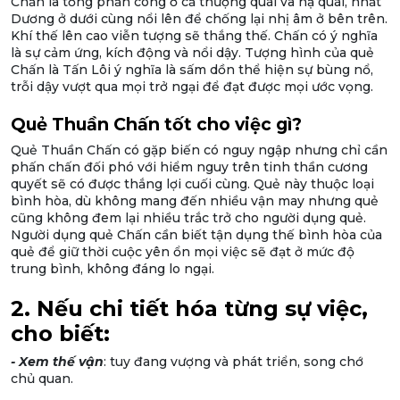
Chấn là tổng phản công ở cả thượng quái và hạ quái, nhất
Dương ở dưới cùng nổi lên để chống lại nhị âm ở bên trên.
Khí thế lên cao viễn tượng sẽ thắng thế. Chấn có ý nghĩa
là sự cảm ứng, kích động và nổi dậy. Tượng hình của quẻ
Chấn là Tấn Lôi ý nghĩa là sấm dồn thể hiện sự bùng nổ,
trỗi dậy vượt qua mọi trở ngại để đạt được mọi ước vọng.
Quẻ Thuần Chấn tốt cho việc gì?
Quẻ Thuần Chấn có gặp biến có nguy ngập nhưng chỉ cần
phấn chấn đối phó với hiểm nguy trên tinh thần cương
quyết sẽ có được thắng lợi cuối cùng. Quẻ này thuộc loại
bình hòa, dù không mang đến nhiều vận may nhưng quẻ
cũng không đem lại nhiều trắc trở cho người dụng quẻ.
Người dụng quẻ Chấn cần biết tận dụng thế bình hòa của
quẻ để giữ thời cuộc yên ổn mọi việc sẽ đạt ở mức độ
trung bình, không đáng lo ngại.
2. Nếu chi tiết hóa từng sự việc,
cho biết:
- Xem thế vận
: tuy đang vượng và phát triển, song chớ
chủ quan.