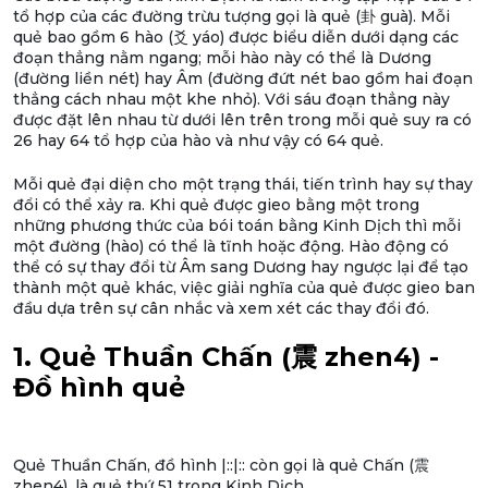
tổ hợp của các đường trừu tượng gọi là quẻ (卦 guà). Mỗi
quẻ bao gồm 6 hào (爻 yáo) được biểu diễn dưới dạng các
đoạn thẳng nằm ngang; mỗi hào này có thể là Dương
(đường liền nét) hay Âm (đường đứt nét bao gồm hai đoạn
thẳng cách nhau một khe nhỏ). Với sáu đoạn thẳng này
được đặt lên nhau từ dưới lên trên trong mỗi quẻ suy ra có
26 hay 64 tổ hợp của hào và như vậy có 64 quẻ.
Mỗi quẻ đại diện cho một trạng thái, tiến trình hay sự thay
đổi có thể xảy ra. Khi quẻ được gieo bằng một trong
những phương thức của bói toán bằng Kinh Dịch thì mỗi
một đường (hào) có thể là tĩnh hoặc động. Hào động có
thể có sự thay đổi từ Âm sang Dương hay ngược lại để tạo
thành một quẻ khác, việc giải nghĩa của quẻ được gieo ban
đầu dựa trên sự cân nhắc và xem xét các thay đổi đó.
1. Quẻ Thuần Chấn (震 zhen4) -
Đồ hình quẻ
Quẻ Thuần Chấn, đồ hình |::|:: còn gọi là quẻ Chấn (震
zhen4), là quẻ thứ 51 trong Kinh Dịch.