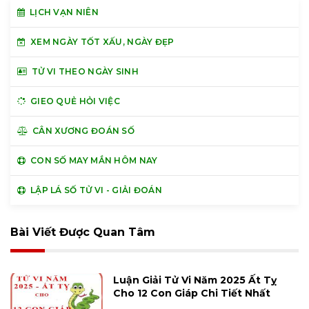
LỊCH VẠN NIÊN
XEM NGÀY TỐT XẤU, NGÀY ĐẸP
TỬ VI THEO NGÀY SINH
GIEO QUẺ HỎI VIỆC
CÂN XƯƠNG ĐOÁN SỐ
CON SỐ MAY MẮN HÔM NAY
LẬP LÁ SỐ TỬ VI - GIẢI ĐOÁN
Bài Viết Được Quan Tâm
Luận Giải Tử Vi Năm 2025 Ất Tỵ
Cho 12 Con Giáp Chi Tiết Nhất