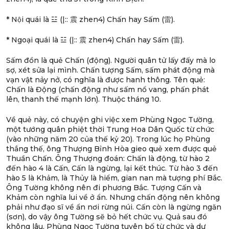
* Nội quái là ☳ (|:: 震 zhen4) Chấn hay Sấm (雷).
* Ngoại quái là ☳ (|:: 震 zhen4) Chấn hay Sấm (雷).
Sấm đồn là quẻ Chấn (động). Người quân tử lấy đấy mà lo
sợ, xét sửa lại mình. Chấn tượng Sấm, sấm phát động mà
vạn vật nảy nở, có nghĩa là được hanh thông. Tên quẻ:
Chấn là Động (chấn động như sấm nổ vang, phấn phát
lên, thanh thế mạnh lớn). Thuộc tháng 10.
Về quẻ này, có chuyện ghi việc xem Phùng Ngọc Tường,
một tướng quân phiệt thời Trung Hoa Dân Quốc từ chức
(vào những năm 20 của thế kỷ 20). Trong lúc họ Phùng
thắng thế, ông Thượng Bỉnh Hòa gieo quẻ xem được quẻ
Thuần Chấn. Ông Thượng đoán: Chấn là động, từ hào 2
đến hào 4 là Cấn, Cấn là ngừng, lại kết thúc. Từ hào 3 đến
hào 5 là Khảm, là Thủy là hiểm, gian nan mà tượng phí Bắc.
Ông Tường không nên đi phương Bắc. Tượng Cấn và
Khảm còn nghĩa lui về ở ẩn. Nhưng chấn động nên không
phải như đạo sĩ về ẩn nơi rừng núi. Cấn còn là ngừng ngăn
(sơn), do vậy ông Tường sẽ bỏ hết chức vụ. Quả sau đó
không lâu, Phùng Ngọc Tường tuyên bố từ chức và dự