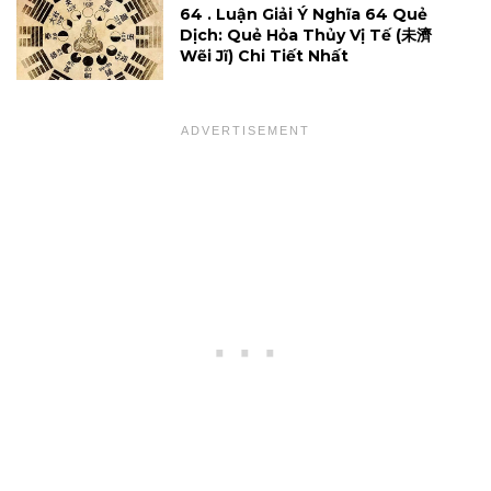
64 . Luận Giải Ý Nghĩa 64 Quẻ
Dịch: Quẻ Hỏa Thủy Vị Tế (未濟
Wẽi Jĩ) Chi Tiết Nhất