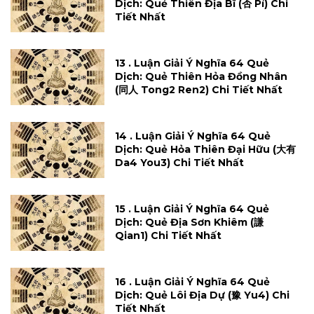
Dịch: Quẻ Thiên Địa Bĩ (否 Pỉ) Chi
Tiết Nhất
13 . Luận Giải Ý Nghĩa 64 Quẻ
Dịch: Quẻ Thiên Hỏa Đồng Nhân
(同人 Tong2 Ren2) Chi Tiết Nhất
14 . Luận Giải Ý Nghĩa 64 Quẻ
Dịch: Quẻ Hỏa Thiên Đại Hữu (大有
Da4 You3) Chi Tiết Nhất
15 . Luận Giải Ý Nghĩa 64 Quẻ
Dịch: Quẻ Địa Sơn Khiêm (謙
Qian1) Chi Tiết Nhất
16 . Luận Giải Ý Nghĩa 64 Quẻ
Dịch: Quẻ Lôi Địa Dự (豫 Yu4) Chi
Tiết Nhất