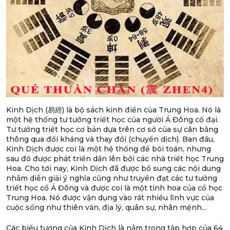
Kinh Dịch (易經) là bộ sách kinh điển của Trung Hoa. Nó là
một hệ thống tư tưởng triết học của người Á Đông cổ đại.
Tư tưởng triết học cơ bản dựa trên cơ sở của sự cân bằng
thông qua đối kháng và thay đổi (chuyển dịch). Ban đầu,
Kinh Dịch được coi là một hệ thống để bói toán, nhưng
sau đó được phát triển dần lên bởi các nhà triết học Trung
Hoa. Cho tới nay, Kinh Dịch đã được bổ sung các nội dung
nhằm diễn giải ý nghĩa cũng như truyền đạt các tư tưởng
triết học cổ Á Đông và được coi là một tinh hoa của cổ học
Trung Hoa. Nó được vận dụng vào rất nhiều lĩnh vực của
cuộc sống như thiên văn, địa lý, quân sự, nhân mệnh...
Các biểu tượng của Kinh Dịch là nằm trong tập hợp của 64