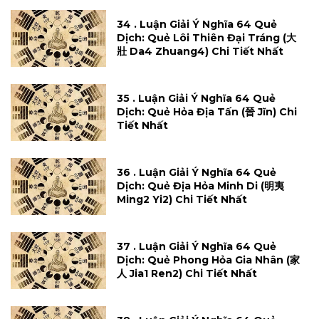
34 . Luận Giải Ý Nghĩa 64 Quẻ
Dịch: Quẻ Lôi Thiên Đại Tráng (大
壯 Da4 Zhuang4) Chi Tiết Nhất
35 . Luận Giải Ý Nghĩa 64 Quẻ
Dịch: Quẻ Hỏa Địa Tấn (晉 Jĩn) Chi
Tiết Nhất
36 . Luận Giải Ý Nghĩa 64 Quẻ
Dịch: Quẻ Địa Hỏa Minh Di (明夷
Ming2 Yi2) Chi Tiết Nhất
37 . Luận Giải Ý Nghĩa 64 Quẻ
Dịch: Quẻ Phong Hỏa Gia Nhân (家
人 Jia1 Ren2) Chi Tiết Nhất