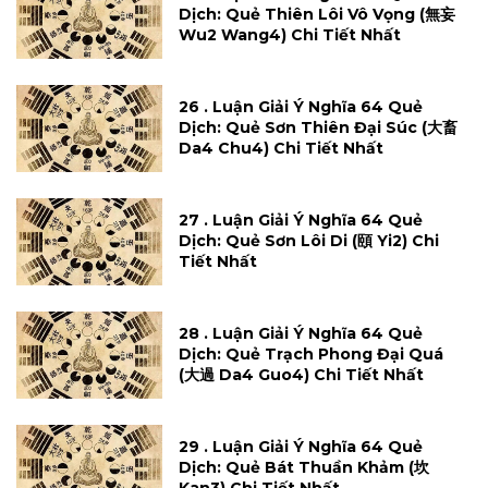
Dịch: Quẻ Thiên Lôi Vô Vọng (無妄
Wu2 Wang4) Chi Tiết Nhất
26 . Luận Giải Ý Nghĩa 64 Quẻ
Dịch: Quẻ Sơn Thiên Đại Súc (大畜
Da4 Chu4) Chi Tiết Nhất
27 . Luận Giải Ý Nghĩa 64 Quẻ
Dịch: Quẻ Sơn Lôi Di (頤 Yi2) Chi
Tiết Nhất
28 . Luận Giải Ý Nghĩa 64 Quẻ
Dịch: Quẻ Trạch Phong Đại Quá
(大過 Da4 Guo4) Chi Tiết Nhất
29 . Luận Giải Ý Nghĩa 64 Quẻ
Dịch: Quẻ Bát Thuần Khảm (坎