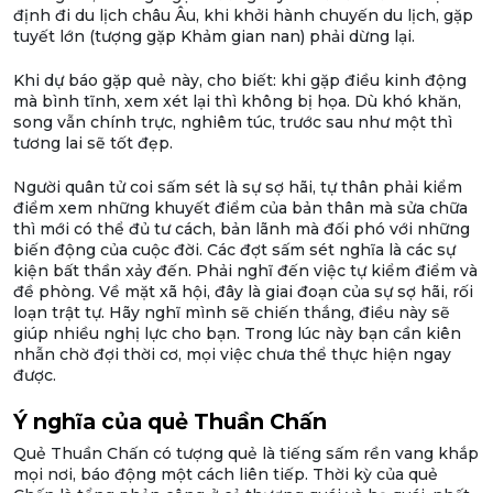
định đi du lịch châu Âu, khi khởi hành chuyến du lịch, gặp
tuyết lớn (tượng gặp Khảm gian nan) phải dừng lại.
Khi dự báo gặp quẻ này, cho biết: khi gặp điều kinh động
mà bình tĩnh, xem xét lại thì không bị họa. Dù khó khăn,
song vẫn chính trực, nghiêm túc, trước sau như một thì
tương lai sẽ tốt đẹp.
Người quân tử coi sấm sét là sự sợ hãi, tự thân phải kiểm
điểm xem những khuyết điểm của bản thân mà sửa chữa
thì mới có thể đủ tư cách, bản lãnh mà đối phó với những
biến động của cuộc đời. Các đợt sấm sét nghĩa là các sự
kiện bất thần xảy đến. Phải nghĩ đến việc tự kiểm điểm và
đề phòng. Về mặt xã hội, đây là giai đoạn của sự sợ hãi, rối
loạn trật tự. Hãy nghĩ mình sẽ chiến thắng, điều này sẽ
giúp nhiều nghị lực cho bạn. Trong lúc này bạn cần kiên
nhẫn chờ đợi thời cơ, mọi việc chưa thể thực hiện ngay
được.
Ý nghĩa của quẻ Thuần Chấn
Quẻ Thuần Chấn có tượng quẻ là tiếng sấm rền vang khắp
mọi nơi, báo động một cách liên tiếp. Thời kỳ của quẻ